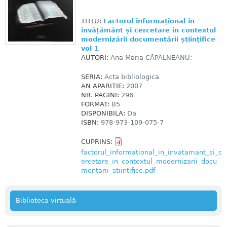
TITLU:
Factorul informațional în
învățământ și cercetare în contextul
modernizării documentării științifice
vol 1
AUTORI:
Ana Maria CĂPÂLNEANU;
SERIA:
Acta bibliologica
AN APARITIE:
2007
NR. PAGINI:
296
FORMAT:
B5
DISPONIBILA:
Da
ISBN:
978-973-109-075-7
CUPRINS:
factorul_informational_in_invatamant_si_c
ercetare_in_contextul_modernizarii_docu
mentarii_stiintifice.pdf
Biblioteca virtuală