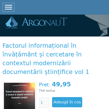
Jump to navigation
Factorul informațional în
învățământ și cercetare în
contextul modernizării
documentării științifice vol 1
49,95
Pret:
TVA Inclus