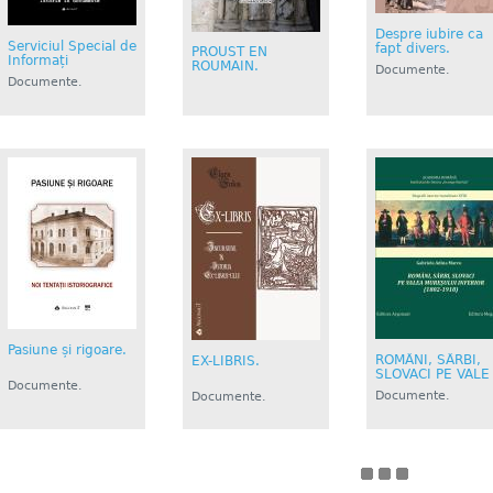
Despre iubire ca
Serviciul Special de
fapt divers.
PROUST EN
Informați
ROUMAIN.
Documente.
Documente.
Istorie....
Istorie....
Pasiune și rigoare.
ROMÂNI, SÂRBI,
EX-LIBRIS.
SLOVACI PE VALE
Documente.
Documente.
Documente.
Istorie....
Istorie....
Istorie....