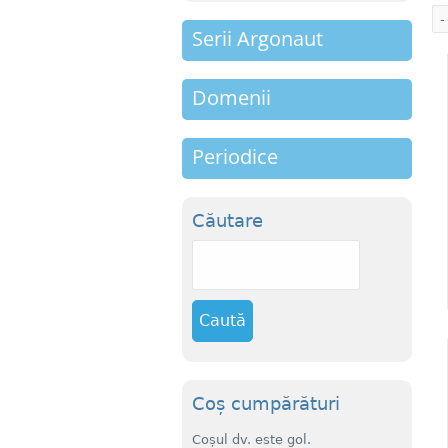
m
Serii Argonaut
e
n
Domenii
u
Periodice
Căutare
C
a
u
t
ă
Coș cumpărături
Coșul dv. este gol.