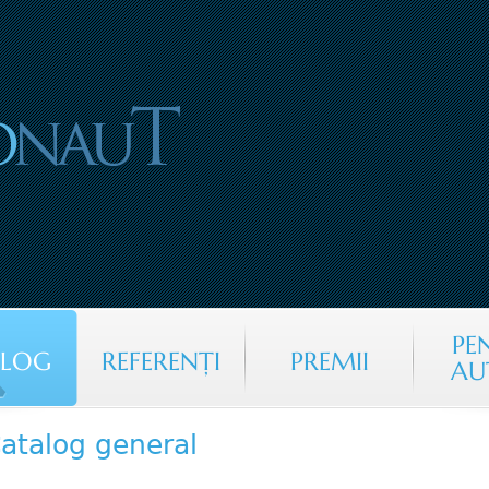
Jump to navigation
PE
ALOG
REFERENŢI
PREMII
AU
atalog general