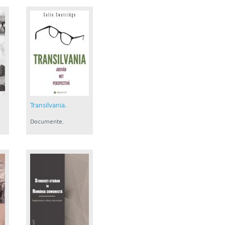
Transilvania.
Documente.
Istorie....