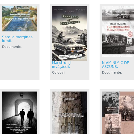
Sate la marginea
lumii.
Documente.
Istorie....
Maestrul și
N-AM NIMIC DE
învățăceii.
ASCUNS.
Colocvii
Documente.
Istorie....