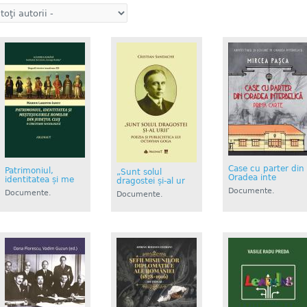
Case cu parter din
Patrimoniul,
„Sunt solul
Oradea inte
identitatea și me
dragostei și-al ur
Documente.
Documente.
Documente.
Istorie....
Istorie....
Istorie....