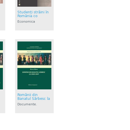
Studenți străini în
România co
Economica
Romănii din
Banatul Sărbesc la
Documente.
Istorie....