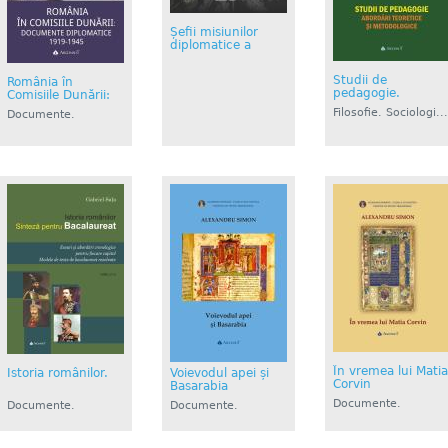
Șefii misiunilor
diplomatice a
Studii de
România în
pedagogie.
Comisiile Dunării:
Filosofie. Sociologi...
Documente.
Istorie....
În vremea lui Matia
Istoria românilor.
Voievodul apei și
Corvin
Basarabia
Documente.
Documente.
Documente.
Istorie....
Istorie....
Istorie....