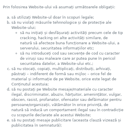
Prin folosirea Website-ului vă asumați următoarele obligații:
să utilizați Website-ul doar în scopuri legale;
să nu violați măsurile tehnnologice și de protecție ale
Website-ului;
să nu inițiați și desfășurați activități precum cele de tip
cracking, hacking ori alte activități similare, de
natură să afecteze buna funcționare a Website-ului, a
serverului, securitatea informațiilor etc;
să nu introduceți cod sau secvențe de cod cu caracter
de viruși sau malware care ar putea pune în pericol
securitatea datelor, a Website-ului etc.;
să nu stocați, copiați, multiplicați, distribuiți, arhivați,
păstrați – indiferent de formă sau mijloc – orice fel de
material și informație de pe Website, orice este legat de
Conținutul acestuia;
să nu postați pe Website mesaje/materiale cu caracter
ilegal, discriminator, abuziv, hărțuitor, amenințător, vulgar,
obscen, rasist, profanator, ofensator sau defăimator pentru
persoane/organizații, vătămător în orice privință, de
natură să inducă un comportament ilegal sau în contradicție
cu scopurile declarate ale acestui Website;
să nu postați mesaje publicitare (aceasta clauză vizează și
publicitatea în semnatură);