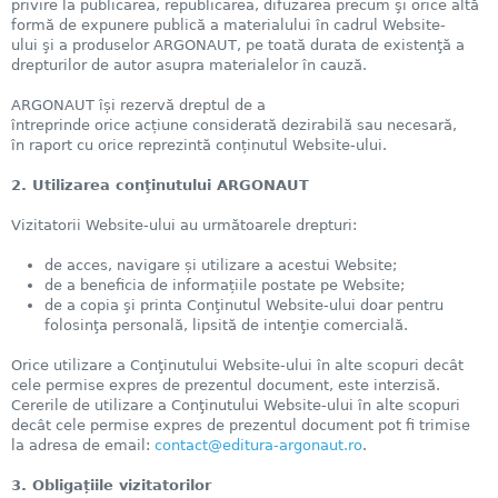
privire la publicarea, republicarea, difuzarea precum şi orice altă
formă de expunere publică a materialului în cadrul Website-
ului şi a produselor ARGONAUT, pe toată durata de existenţă a
drepturilor de autor asupra materialelor în cauză.
ARGONAUT își rezervă dreptul de a
întreprinde orice acțiune considerată dezirabilă sau necesară,
în raport cu orice reprezintă conținutul Website-ului.
2. Utilizarea conţinutului ARGONAUT
Vizitatorii Website-ului au următoarele drepturi:
de acces, navigare și utilizare a acestui Website;
de a beneficia de informațiile postate pe Website;
de a copia şi printa Conţinutul Website-ului doar pentru
folosinţa personală, lipsită de intenţie comercială.
Orice utilizare a Conţinutului Website-ului în alte scopuri decât
cele permise expres de prezentul document, este interzisă.
Cererile de utilizare a Conţinutului Website-ului în alte scopuri
decât cele permise expres de prezentul document pot fi trimise
la adresa de email:
contact@editura-argonaut.ro
.
3. Obligațiile vizitatorilor