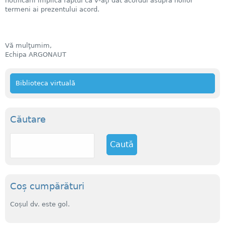
notificării implică faptul că v-aţi dat acordul asupra noilor
termeni ai prezentului acord.
Vă mulţumim,
Echipa ARGONAUT
Biblioteca virtuală
Căutare
C
a
u
t
ă
Coș cumpărături
Coșul dv. este gol.