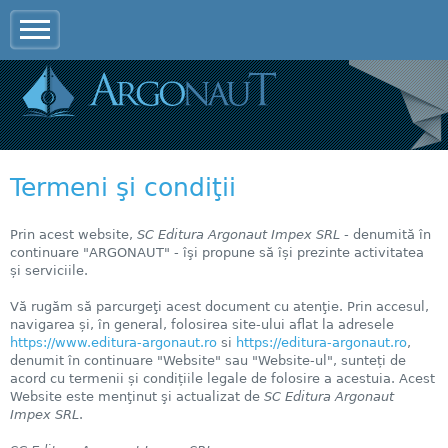
Jump to navigation
Termeni şi condiţii
Prin acest website,
SC Editura Argonaut Impex SRL -
denumită în
continuare "ARGONAUT" - îşi propune să își prezinte activitatea
și serviciile.
Vă rugăm să parcurgeţi acest document cu atenţie. Prin accesul,
navigarea și, în general, folosirea site-ului aflat la adresele
https://www.editura-argonaut.ro
si
https://editura-argonaut.ro
,
denumit în continuare "Website" sau "Website-ul", sunteți de
acord cu termenii și condițiile legale de folosire a acestuia. Acest
Website este menţinut şi actualizat de
SC Editura Argonaut
Impex SRL
.