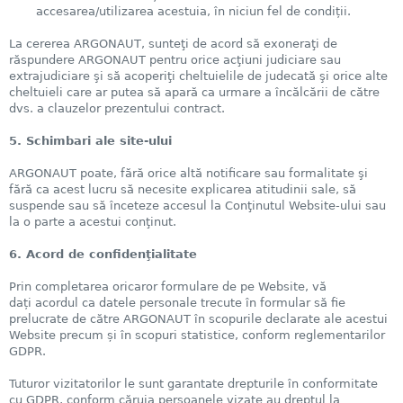
accesarea/utilizarea acestuia, în niciun fel de condiții.
La cererea ARGONAUT, sunteţi de acord să exoneraţi de
răspundere ARGONAUT pentru orice acţiuni judiciare sau
extrajudiciare şi să acoperiţi cheltuielile de judecată şi orice alte
cheltuieli care ar putea să apară ca urmare a încălcării de către
dvs. a clauzelor prezentului contract.
5. Schimbari ale site-ului
ARGONAUT poate, fără orice altă notificare sau formalitate şi
fără ca acest lucru să necesite explicarea atitudinii sale, să
suspende sau să înceteze accesul la Conţinutul Website-ului sau
la o parte a acestui conţinut.
6. Acord de confidenţialitate
Prin completarea oricaror formulare de pe Website, vă
dați acordul ca datele personale trecute în formular să fie
prelucrate de către ARGONAUT în scopurile declarate ale acestui
Website precum și în scopuri statistice, conform reglementarilor
GDPR.
Tuturor vizitatorilor le sunt garantate drepturile în conformitate
cu GDPR, conform căruia persoanele vizate au dreptul la