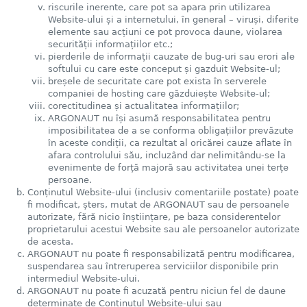
riscurile inerente, care pot sa apara prin utilizarea
Website-ului și a internetului, în general – viruși, diferite
elemente sau acțiuni ce pot provoca daune, violarea
securității informațiilor etc.;
pierderile de informații cauzate de bug-uri sau erori ale
softului cu care este conceput și gazduit Website-ul;
breșele de securitate care pot exista în serverele
companiei de hosting care găzduiește Website-ul;
corectitudinea și actualitatea informațiilor;
ARGONAUT nu își asumă responsabilitatea pentru
imposibilitatea de a se conforma obligațiilor prevăzute
în aceste condiții, ca rezultat al oricărei cauze aflate în
afara controlului său, incluzând dar nelimitându-se la
evenimente de forță majoră sau activitatea unei terțe
persoane.
Conținutul Website-ului (inclusiv comentariile postate) poate
fi modificat, șters, mutat de ARGONAUT sau de persoanele
autorizate, fără nicio înștiințare, pe baza considerentelor
proprietarului acestui Website sau ale persoanelor autorizate
de acesta.
ARGONAUT nu poate fi responsabilizată pentru modificarea,
suspendarea sau întreruperea serviciilor disponibile prin
intermediul Website-ului.
ARGONAUT nu poate fi acuzată pentru niciun fel de daune
determinate de Conținutul Website-ului sau