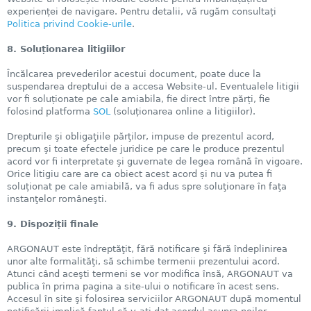
experienței de navigare. Pentru detalii, vă rugăm consultați
Politica privind Cookie-urile
.
8. Soluționarea litigiilor
Încălcarea prevederilor acestui document, poate duce la
suspendarea dreptului de a accesa Website-ul. Eventualele litigii
vor fi soluționate pe cale amiabila, fie direct între părți, fie
folosind platforma
SOL
(soluționarea online a litigiilor).
Drepturile şi obligaţiile părţilor, impuse de prezentul acord,
precum şi toate efectele juridice pe care le produce prezentul
acord vor fi interpretate şi guvernate de legea română în vigoare.
Orice litigiu care are ca obiect acest acord și nu va putea fi
soluționat pe cale amiabilă, va fi adus spre soluţionare în faţa
instanţelor româneşti.
9. Dispoziții finale
ARGONAUT este îndreptăţit, fără notificare şi fără îndeplinirea
unor alte formalităţi, să schimbe termenii prezentului acord.
Atunci când aceşti termeni se vor modifica însă, ARGONAUT va
publica în prima pagina a site-ului o notificare în acest sens.
Accesul în site şi folosirea serviciilor ARGONAUT după momentul