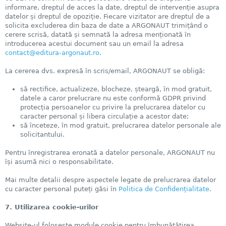
informare, dreptul de acces la date, dreptul de intervenție asupra
datelor și dreptul de opoziție. Fiecare vizitator are dreptul de a
solicita excluderea din baza de date a ARGONAUT trimițând o
cerere scrisă, datată și semnată la adresa menționată în
introducerea acestui document sau un email la adresa
contact@editura-argonaut.ro
.
La cererea dvs. expresă în scris/email, ARGONAUT se obligă:
să rectifice, actualizeze, blocheze, șteargă, în mod gratuit,
datele a caror prelucrare nu este conformă GDPR privind
protecția persoanelor cu privire la prelucrarea datelor cu
caracter personal și libera circulație a acestor date;
să înceteze, în mod gratuit, prelucrarea datelor personale ale
solicitantului.
Pentru înregistrarea eronată a datelor personale, ARGONAUT nu
își asumă nici o responsabilitate.
Mai multe detalii despre aspectele legate de prelucrarea datelor
cu caracter personal puteți găsi în
Politica de Confidențialitate
.
7. Utilizarea cookie-urilor
Website-ul folosește module cookie pentru îmbunățățirea