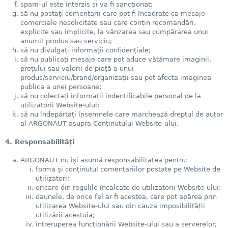
spam-ul este interzis și va fi sancționat;
să nu postați comentarii care pot fi încadrate ca mesaje
comerciale nesolicitate sau care conțin recomandări,
explicite sau implicite, la vânzarea sau cumpărarea unui
anumit produs sau serviciu;
să nu divulgați informații confidențiale;
să nu publicați mesaje care pot aduce vătămare imaginii,
prețului sau valorii de piață a unui
produs/serviciu/brand/organizații sau pot afecta imaginea
publica a unei persoane;
să nu colectați informații indentificabile personal de la
utilizatorii Website-ului;
să nu îndepărtați însemnele care marchează dreptul de autor
al ARGONAUT asupra Conţinutului Website-ului.
4. Responsabilități
ARGONAUT nu își asumă responsabilitatea pentru:
forma și conținutul comentariilor postate pe Website de
utilizatori;
oricare din regulile încalcate de utilizatorii Website-ului;
daunele, de orice fel ar fi acestea, care pot apărea prin
utilizarea Website-ului sau din cauza imposibilității
utilizării acestuia;
întreruperea funcționării Website-ului sau a serverelor;