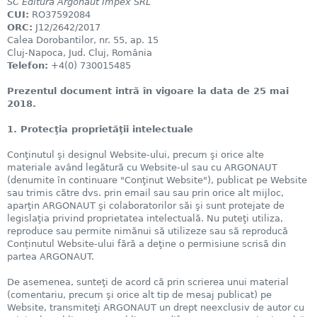
SC Editura Argonaut Impex SRL
CUI:
RO37592084
ORC:
J12/2642/2017
Calea Dorobantilor, nr. 55, ap. 15
Cluj-Napoca, Jud. Cluj, România
Telefon:
+4(0) 730015485
Prezentul document intră în vigoare la data de 25 mai
2018.
1. Protecţia proprietăţii intelectuale
Conţinutul şi designul Website-ului, precum şi orice alte
materiale având legătură cu Website-ul sau cu ARGONAUT
(denumite în continuare "Conţinut Website"), publicat pe Website
sau trimis către dvs. prin email sau sau prin orice alt mijloc,
aparţin ARGONAUT şi colaboratorilor săi şi sunt protejate de
legislaţia privind proprietatea intelectuală. Nu puteţi utiliza,
reproduce sau permite nimănui să utilizeze sau să reproducă
Conținutul Website-ului fără a deţine o permisiune scrisă din
partea ARGONAUT.
De asemenea, sunteţi de acord că prin scrierea unui material
(comentariu, precum şi orice alt tip de mesaj publicat) pe
Website, transmiteţi ARGONAUT un drept neexclusiv de autor cu