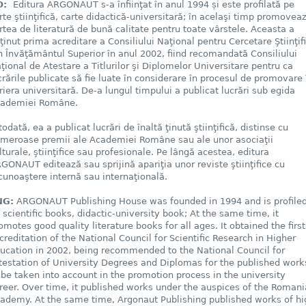
O:
Editura ARGONAUT s-a înfiinţat în anul 1994 și este profilată pe
rte ştiinţifică, carte didactică-universitară; în acelaşi timp promovea
rtea de literatură de bună calitate pentru toate vârstele. Aceasta a
ţinut prima acreditare a Consiliului Naţional pentru Cercetare Ştiinţif
n Învăţământul Superior în anul 2002, fiind recomandată Consiliului
ţional de Atestare a Titlurilor şi Diplomelor Universitare pentru ca
crările publicate să fie luate în considerare în procesul de promovare 
riera universitară. De-a lungul timpului a publicat lucrări sub egida
ademiei Române.
todată, ea a publicat lucrări de înaltă ţinută ştiinţifică, distinse cu
meroase premii ale Academiei Române sau ale unor asociaţii
lturale, ştiinţifice sau profesionale. Pe lângă acestea, editura
GONAUT editează sau sprijină apariţia unor reviste ştiinţifice cu
cunoaştere internă sau internaţională.
NG:
ARGONAUT Publishing House was founded in 1994 and is profile
 scientific books, didactic-university book; At the same time, it
omotes good quality literature books for all ages. It obtained the first
creditation of the National Council for Scientific Research in Higher
ucation in 2002, being recommended to the National Council for
testation of University Degrees and Diplomas for the published work
 be taken into account in the promotion process in the university
reer. Over time, it published works under the auspices of the Roman
ademy. At the same time, Argonaut Publishing published works of hi