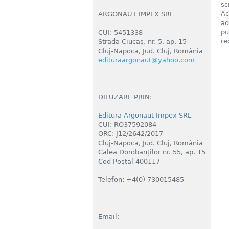
sc
Ac
ARGONAUT IMPEX SRL
ad
pu
CUI: 5451338
re
Strada Ciucaș, nr. 5, ap. 15
Cluj-Napoca, Jud. Cluj, România
edituraargonaut@yahoo.com
DIFUZARE PRIN:
Editura Argonaut Impex SRL
CUI: RO37592084
ORC: J12/2642/2017
Cluj-Napoca, Jud. Cluj, România
Calea Dorobanților nr. 55, ap. 15
Cod Poștal 400117
Telefon: +4(0) 730015485
Email: