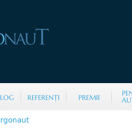
Jump to navigation
PE
ALOG
REFERENŢI
PREMII
AU
rgonaut