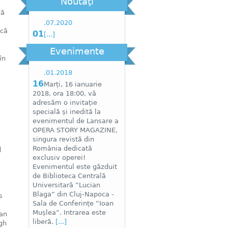
Noutăţi
ză
.
07
.
2020
ică
01
[...]
Evenimente
în
.
01
.
2018
16
Marți, 16 ianuarie
2018, ora 18:00, vă
adresăm o invitație
specială și inedită la
evenimentul de Lansare a
OPERA STORY MAGAZINE,
singura revistă din
România dedicată
d
exclusiv operei!
Evenimentul este găzduit
de Biblioteca Centrală
Universitară ”Lucian
Blaga” din Cluj-Napoca -
s
Sala de Conferințe ”Ioan
Mușlea”. Intrarea este
ian
liberă.
[...]
gh