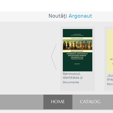
Noutăţi
Argonaut
Patrimoniul,
„Sun
Clujul copilăriei
identitatea și
drag
mele
meșt...
Documente.
Doc
Clujul copilăriei ...
Istorie....
Istor
HOME
CATALOG