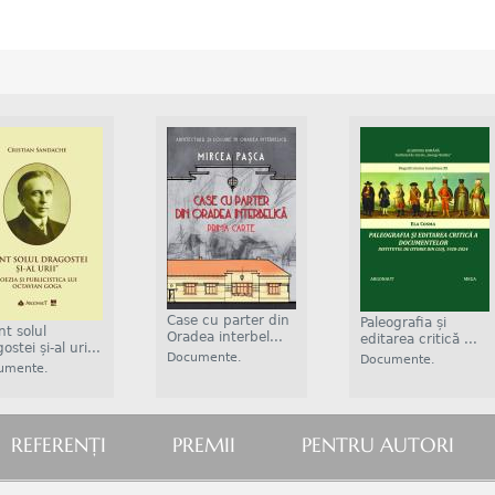
Case cu parter din
Paleografia și
t solul
Oradea interbel...
editarea critică ...
ostei și-al uri...
Documente.
Documente.
umente.
Istorie....
Istorie....
ie....
REFERENŢI
PREMII
PENTRU AUTORI