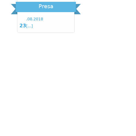
Presa
.
08
.
2018
23
[...]