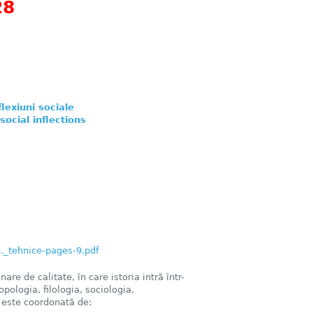
28
flexiuni sociale
social inflections
g._tehnice-pages-9.pdf
nare de calitate, în care istoria intră într-
pologia, filologia, sociologia,
este coordonată de: