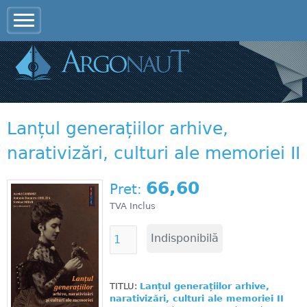
Jump to navigation
Lanțul generațiilor arhive,
narativizări, culturi ale memoriei II
66,60
Pret:
TVA Inclus
TITLU:
Lanțul generațiilor arhive,
narativizări, culturi ale memoriei II