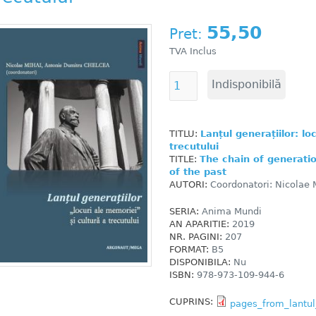
55,50
Pret:
TVA Inclus
TITLU:
Lanțul generațiilor: lo
trecutului
TITLE:
The chain of generati
of the past
AUTORI:
Coordonatori: Nicolae 
SERIA:
Anima Mundi
AN APARITIE:
2019
NR. PAGINI:
207
FORMAT:
B5
DISPONIBILA:
Nu
ISBN:
978-973-109-944-6
CUPRINS:
pages_from_lantul