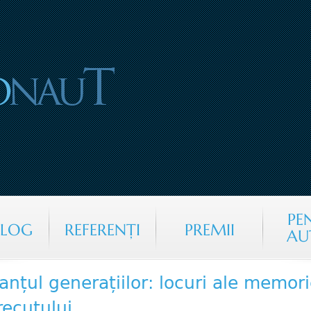
Jump to navigation
PE
ALOG
REFERENŢI
PREMII
AU
anțul generațiilor: locuri ale memori
recutului