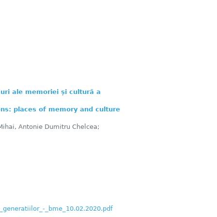
curi ale memoriei și cultură a
ons: places of memory and culture
Mihai, Antonie Dumitru Chelcea;
_generatiilor_-_bme_10.02.2020.pdf