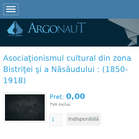
Jump to navigation
Asociaţionismul cultural din zona
Bistriţei şi a Năsăudului : (1850-
1918)
0,00
Pret:
TVA Inclus