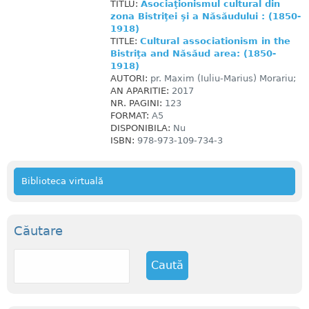
TITLU:
Asociaţionismul cultural din
zona Bistriţei şi a Năsăudului : (1850-
1918)
TITLE:
Cultural associationism in the
Bistriţa and Năsăud area: (1850-
1918)
AUTORI:
pr. Maxim (Iuliu-Marius) Morariu;
AN APARITIE:
2017
NR. PAGINI:
123
FORMAT:
A5
DISPONIBILA:
Nu
ISBN:
978-973-109-734-3
Biblioteca virtuală
Căutare
C
a
u
t
ă