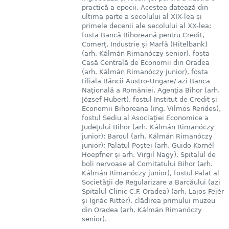
practică a epocii. Acestea datează din
ultima parte a secolului al XIX-lea și
primele decenii ale secolului al XX-lea:
fosta Bancă Bihoreană pentru Credit,
Comerț, Industrie și Marfă (Hitelbank)
(arh. Kálmán Rimanóczy senior), fosta
Casă Centrală de Economii din Oradea
(arh. Kálmán Rimanóczy junior), fosta
Filiala Băncii Austro-Ungare/ azi Banca
Naţională a României, Agenţia Bihor (arh.
József Hubert), fostul Institut de Credit şi
Economii Bihoreana (ing. Vilmos Rendes),
fostul Sediu al Asociaţiei Economice a
Judeţului Bihor (arh. Kálmán Rimanóczy
junior); Baroul (arh. Kálmán Rimanóczy
junior); Palatul Poștei (arh. Guido Kornél
Hoepfner și arh. Virgil Nagy), Spitalul de
boli nervoase al Comitatului Bihor (arh.
Kálmán Rimanóczy junior), fostul Palat al
Societăţii de Regularizare a Barcăului (azi
Spitalul Clinic C.F. Oradea) (arh. Lajos Fejér
și Ignác Ritter), clădirea primului muzeu
din Oradea (arh. Kálmán Rimanóczy
senior).