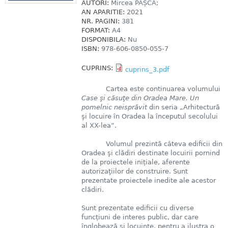
AUTORI:
Mircea PAȘCA;
AN APARITIE:
2021
NR. PAGINI:
381
FORMAT:
A4
DISPONIBILA:
Nu
ISBN:
978-606-0850-055-7
CUPRINS:
cuprins_3.pdf
Cartea este continuarea volumului
Case şi căsuţe din Oradea Mare. Un
pomelnic neisprăvit
din seria „Arhitectură
şi locuire în Oradea la începutul secolului
al XX-lea”.
Volumul prezintă câteva edificii din
Oradea şi clădiri destinate locuirii pornind
de la proiectele inițiale, aferente
autorizaţiilor de construire. Sunt
prezentate proiectele inedite ale acestor
clădiri.
Sunt prezentate edificii cu diverse
funcțiuni de interes public, dar care
înglobează și locuințe, pentru a ilustra o