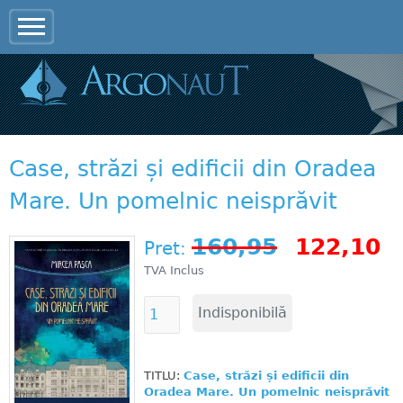
Jump to navigation
Case, străzi și edificii din Oradea
Mare. Un pomelnic neisprăvit
160,95
122,10
Pret:
TVA Inclus
TITLU:
Case, străzi și edificii din
Oradea Mare. Un pomelnic neisprăvit