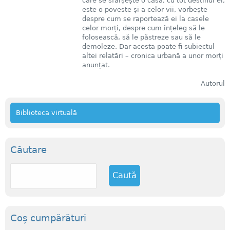
care se sfârșește o casă, cu tot destinul ei,
este o poveste și a celor vii, vorbește
despre cum se raportează ei la casele
celor morți, despre cum înțeleg să le
folosească, să le păstreze sau să le
demoleze. Dar acesta poate fi subiectul
altei relatări – cronica urbană a unor morți
anunțat.
Autorul
Biblioteca virtuală
Căutare
C
a
u
t
ă
Coș cumpărături