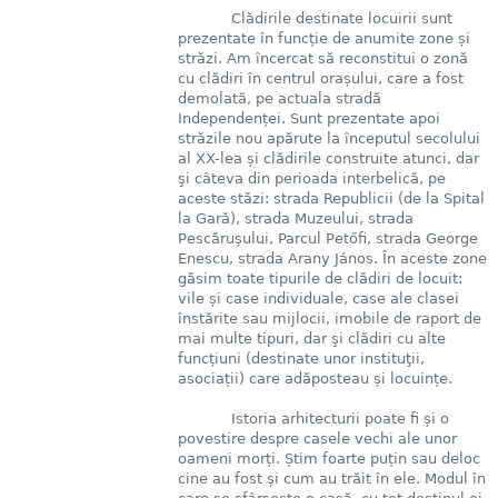
Clădirile destinate locuirii sunt
prezentate în funcție de anumite zone și
străzi. Am încercat să reconstitui o zonă
cu clădiri în centrul orașului, care a fost
demolată, pe actuala stradă
Independenței. Sunt prezentate apoi
străzile nou apărute la începutul secolului
al XX-lea și clădirile construite atunci, dar
şi câteva din perioada interbelică, pe
aceste stăzi: strada Republicii (de la Spital
la Gară), strada Muzeului, strada
Pescărușului, Parcul Petőfi, strada George
Enescu, strada Arany János. În aceste zone
găsim toate tipurile de clădiri de locuit:
vile și case individuale, case ale clasei
înstărite sau mijlocii, imobile de raport de
mai multe tipuri, dar şi clădiri cu alte
funcțiuni (destinate unor instituţii,
asociații) care adăposteau și locuințe.
Istoria arhitecturii poate fi și o
povestire despre casele vechi ale unor
oameni morți. Știm foarte puțin sau deloc
cine au fost și cum au trăit în ele. Modul în