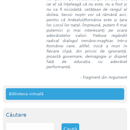
iar el să înțeleagă că nu este, nu a fost și
nu va fi niciodată, cetățean de rangul al
doilea. Secuii noștri vor să rămână aici,
pentru că Ardealul/România este și țara
lor. Locul lor natal. Împreună, putem fi mai
puternici și mai interesanți pe scara
adevăratelor valori. Trebuie regândit
radical dialogul româno-maghiar, într-o
Românie care, altfel, riscă a muri în
fiecare clipă, din pricini de ignoranță,
proastă guvernare, demagogie și dispreț
față de educația cu adevărat
performantă.
- fragment
din Argument
Biblioteca virtuală
Căutare
C
a