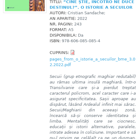
TITLU:
“CINE ȘTIE, ÎNCOTRO NE DUCE
DESTINUL?”. O ISTORIE A SECUILOR
AUTORI:
Cristian Sandache;
AN APARITIE:
2022
NR. PAGINI:
243
FORMAT:
A5
DISPONIBILA:
Da
ISBN:
978-606-085-085-4
CUPRINS:
pages_from_o_istorie_a_secuilor_bme_3.0
2.2022.pdf
Secuii (grup etnografic maghiar redutabil)
au rămas ultima insulă maghiară, într-o
Transilvanie care și-a pierdut treptat
caracterul policrom, acel caracter care i-a
asigurat specificitatea. Sașii aproape au
dispărut, lăsând Ardealul infinit mai sărac.
Secuii/Maghiarii din aceeași zonă,
încearcă să-și conserve identitatea și
limba. Mentalități care se ciocnesc,
educații și istorii alternative, paralele,
intrate adesea în coliziune. Important e să
nu-l privim pe celălalt ca pe un dușman,