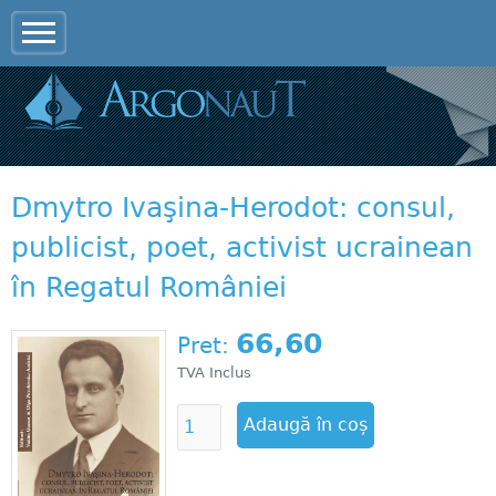
Jump to navigation
Dmytro Ivaşina-Herodot: consul,
publicist, poet, activist ucrainean
în Regatul României
66,60
Pret:
TVA Inclus