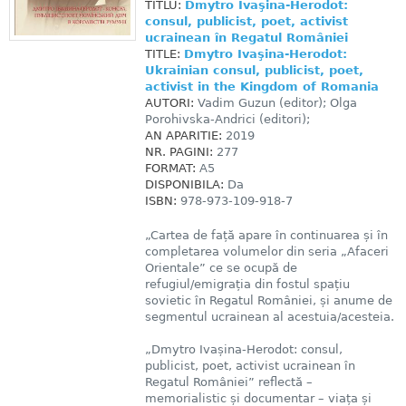
TITLU:
Dmytro Ivaşina-Herodot:
consul, publicist, poet, activist
ucrainean în Regatul României
TITLE:
Dmytro Ivaşina-Herodot:
Ukrainian consul, publicist, poet,
activist in the Kingdom of Romania
AUTORI:
Vadim Guzun (editor); Olga
Porohivska-Andrici (editori);
AN APARITIE:
2019
NR. PAGINI:
277
FORMAT:
A5
DISPONIBILA:
Da
ISBN:
978-973-109-918-7
„Cartea de față apare în continuarea și în
completarea volumelor din seria „Afaceri
Orientale” ce se ocupă de
refugiul/emigrația din fostul spațiu
sovietic în Regatul României, și anume de
segmentul ucrainean al acestuia/acesteia.
„Dmytro Ivașina-Herodot: consul,
publicist, poet, activist ucrainean în
Regatul României” reflectă –
memorialistic și documentar – viața și