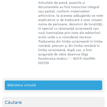
Articolele de presă, poeziile și
documentele au fost transcrise integral
sau parțial, conform materialelor
arhivistice, la acestea adăugându-se note
explicative și de traducere a unor situații,
nume de persoane, denumiri de localități,
în special cu rezonanță ucraineană sau
rusă (semnalate prin note ale editorilor),
acolo unde s-a considerat necesar.
Traducerea din limba ucraineană în limba
română, precum şi din limba română în
limba ucraineană, după caz, a fost
asigurată de către doamna Olga
Porohivska-Andrici.” - NOTĂ ASUPRA
EDIȚIEI
Biblioteca virtuală
Căutare