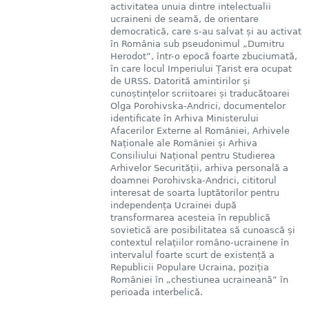
activitatea unuia dintre intelectualii
ucraineni de seamă, de orientare
democratică, care s-au salvat și au activat
în România sub pseudonimul „Dumitru
Herodot”, într-o epocă foarte zbuciumată,
în care locul Imperiului Țarist era ocupat
de URSS. Datorită amintirilor și
cunoștințelor scriitoarei și traducătoarei
Olga Porohivska-Andrici, documentelor
identificate în Arhiva Ministerului
Afacerilor Externe al României, Arhivele
Naționale ale României și Arhiva
Consiliului Național pentru Studierea
Arhivelor Securității, arhiva personală a
doamnei Porohivska-Andrici, cititorul
interesat de soarta luptătorilor pentru
independența Ucrainei după
transformarea acesteia în republică
sovietică are posibilitatea să cunoască și
contextul relațiilor româno-ucrainene în
intervalul foarte scurt de existență a
Republicii Populare Ucraina, poziția
României în „chestiunea ucraineană” în
perioada interbelică.