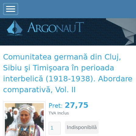
Jump to navigation
Comunitatea germană din Cluj,
Sibiu şi Timişoara în perioada
interbelică (1918-1938). Abordare
comparativă, Vol. II
27,75
Pret:
TVA Inclus