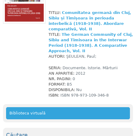
TITLU:
Comunitatea germană din Cluj,
Sibiu şi Timişoara în perioada
interbelică (1918-1938). Abordare
comparativă, Vol. II
TITLE:
The German Community of Cluj,
Sibiu and Timisoara in the Interwar
Period (1918-1938). A Comparative
Approach, Vol. II
AUTORI:
ŞEULEAN, Paul;
SERIA:
Documente. Istorie. Mărturii
AN APARITIE:
2012
NR. PAGINI:
0
FORMAT:
B5
DISPONIBILA:
Nu
ISBN:
ISBN 978-973-109-346-8
Biblioteca virtuală
Căutare