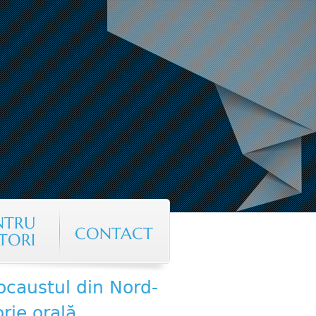
NTRU
CONTACT
TORI
locaustul din Nord-
orie orală