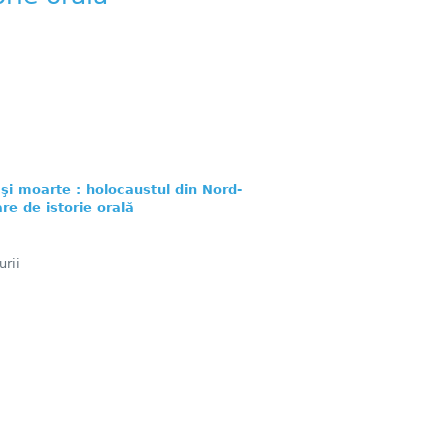
 şi moarte : holocaustul din Nord-
are de istorie orală
rii