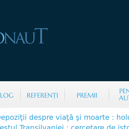
Jump to navigation
PE
ALOG
REFERENŢI
PREMII
AU
epoziţii despre viaţă şi moarte : ho
estul Transilvaniei : cercetare de ist