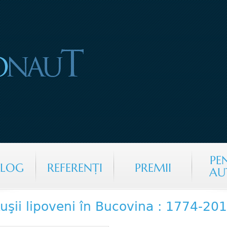
Jump to navigation
PE
ALOG
REFERENŢI
PREMII
AU
uşii lipoveni în Bucovina : 1774-2012