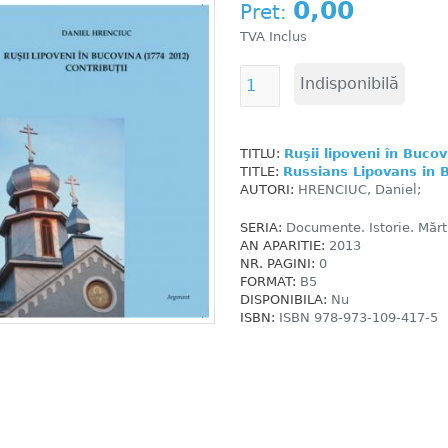
0,00
Pret:
TVA Inclus
TITLU:
Ruşii lipoveni în Bucov
TITLE:
Russians Lipovans in 
AUTORI:
HRENCIUC, Daniel;
SERIA:
Documente. Istorie. Mărtu
AN APARITIE:
2013
NR. PAGINI:
0
FORMAT:
B5
DISPONIBILA:
Nu
ISBN:
ISBN 978-973-109-417-5