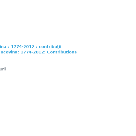
ina : 1774-2012 : contribuţii
Bucovina: 1774-2012: Contributions
rii