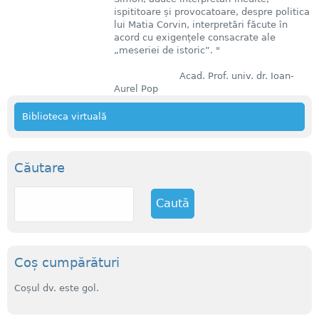
ispititoare și provocatoare, despre politica
lui Matia Corvin, interpretări făcute în
acord cu exigențele consacrate ale
„meseriei de istoric”. "
Acad. Prof. univ. dr. Ioan-
Aurel Pop
Biblioteca virtuală
Căutare
C
a
u
t
ă
Coș cumpărături
Coșul dv. este gol.