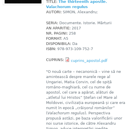
TITLE:
The thirteenth apostle.
Valachorum regulus
AUTORI:
SIMON, Alexandru;
SERIA:
Documente. Istorie. Mărturii
AN APARITIE:
2017
NR. PAGINI:
258
FORMAT:
A5
DISPONIBILA:
Da
ISBN:
978-973-109-752-7
CUPRINS:
cuprins_apostol.pdf
"O nouă carte – necanonică – vine să ne
amintească despre marele rege al
Ungariei, Matia Corvin, cel de spiță
româno-maghiară, cel cu nume de
apostol, cel care a apărat, alături de
„atletul lui Hristos” Ștefan cel Mare al
Moldovei, civilizația europeană și care era
numit în epocă „crăișorul românilor”
(
Valachorum regulus
). Perspectiva
propusă astăzi, pe baza valorificării unor
noi surse istorice, de către Alexandru
Simon, aduce interpretări inedite,