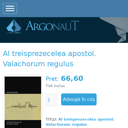
Jump to navigation
Al treisprezecelea apostol.
Valachorum regulus
66,60
Pret:
TVA Inclus
TITLU:
Al treisprezecelea apostol.
Valachorum regulus