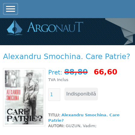
Jump to navigation
Alexandru Smochina. Care Patrie?
88,80
66,60
Pret:
TVA Inclus
TITLU:
Alexandru Smochina. Care
Patrie?
AUTORI:
GUZUN, Vadim;