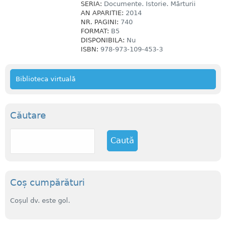
SERIA:
Documente. Istorie. Mărturii
AN APARITIE:
2014
NR. PAGINI:
740
FORMAT:
B5
DISPONIBILA:
Nu
ISBN:
978-973-109-453-3
Biblioteca virtuală
Căutare
C
a
u
t
ă
Coș cumpărături
Coșul dv. este gol.