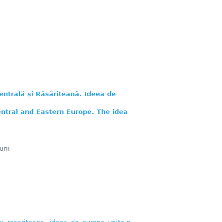
entrală și Răsăriteană. Ideea de
entral and Eastern Europe. The idea
rii