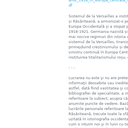
anul_1918_in_europa_centrala_s
df
Sistemul de la Versailles a insti
și Răsăriteană, a armonizat-o pe
Europa Occidentală și a stopat p
1918-1921. Germania nazistă și R
mai nocive regimuri din istoria 
sistemul de la Versailles, tirani
primejduind creștinismului și d
sinistru continuă în Europa Cent
instituirea titalitarismului roșu
- - -
Lucrarea nu este şi nu are prete
informaţii deosebite sau inedit
astfel, dată fiind vastitatea şi
bibliografiei de specialitate, a i
referitoare la subiect, asupra
anumite puncte de vedere. Bazân
lucrările personale referitoare l
Răsăriteană, trecute toate la sfâ
uzitată în istoriografia occiden
cum o intuim noi şi în lunii cu t