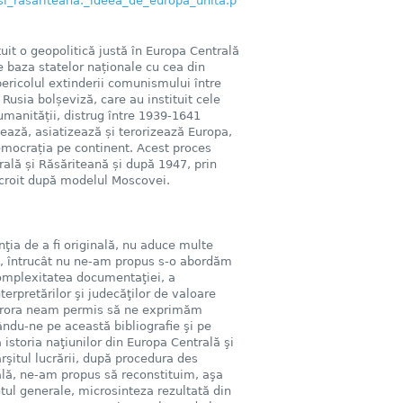
i_rasariteana._ideea_de_europa_unita.p
tuit o geopolitică justă în Europa Centrală
 baza statelor naționale cu cea din
ericolul extinderii comunismului între
usia bolșeviză, care au instituit cele
umanității, distrug între 1939-1641
zează, asiatizează și terorizează Europa,
emocrația pe continent. Acest proces
rală și Răsăriteană și după 1947, prin
, croit după modelul Moscovei.
nţia de a fi originală, nu aduce multe
e, întrucât nu ne-am propus s-o abordăm
 complexitatea documentaţiei, a
nterpretărilor şi judecăţilor de valoare
 cărora neam permis să ne exprimăm
du-ne pe această bibliografie şi pe
a istoria naţiunilor din Europa Centrală şi
rşitul lucrării, după procedura des
tală, ne-am propus să reconstituim, aşa
otul generale, microsinteza rezultată din