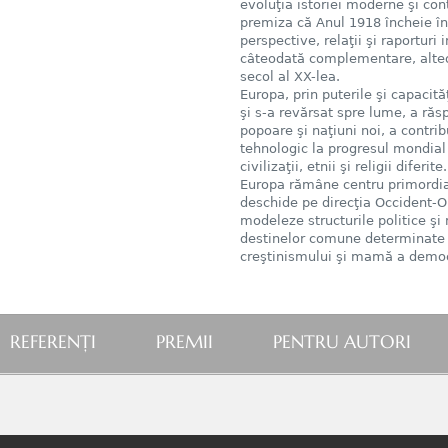
evoluţia istoriei moderne şi co
premiza că Anul 1918 încheie înt
perspective, relaţii şi raporturi
câteodată complementare, alteor
secol al XX-lea.
Europa, prin puterile şi capacită
şi s-a revărsat spre lume, a răsp
popoare şi naţiuni noi, a contrib
tehnologic la progresul mondial 
civilizaţii, etnii şi religii diferi
Europa rămâne centru primordial
deschide pe direcţia Occident-Or
modeleze structurile politice şi
destinelor comune determinate de
creştinismului şi mamă a democr
REFERENŢI
PREMII
PENTRU AUTORI