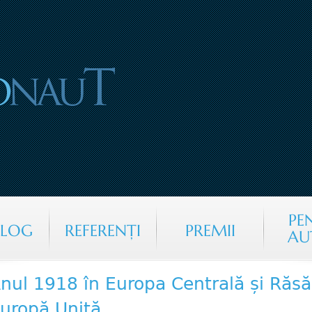
Jump to navigation
PE
ALOG
REFERENŢI
PREMII
AU
nul 1918 în Europa Centrală și Răsă
uropă Unită