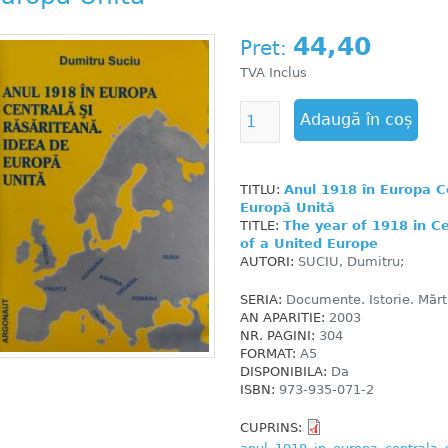
44,40
Pret:
TVA Inclus
TITLU:
Anul 1918 în Europa C
Europă Unită
TITLE:
The year of 1918 in C
of ​​a United Europe
AUTORI:
SUCIU, Dumitru;
SERIA:
Documente. Istorie. Mărtu
AN APARITIE:
2003
NR. PAGINI:
304
FORMAT:
A5
DISPONIBILA:
Da
ISBN:
973-935-071-2
CUPRINS: