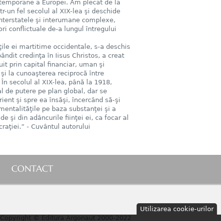
ntemporane a Europei. Am plecat de la
r-un fel secolul al XIX-lea şi deschide
 interstatele şi interumane complexe,
i conflictuale de-a lungul întregului
ţile ei martitime occidentale, s-a deschis
ândit credinţa în Iisus Christos, a creat
uit prin capital financiar, uman şi
şi la cunoaşterea reciprocă între
te. În secolul al XIX-lea, până la 1918,
 de putere pe plan global, dar se
ient şi spre ea însăşi, încercând să-şi
 mentalităţile pe baza substanţei şi a
 şi din adâncurile fiinţei ei, ca focar al
aţiei.” - Cuvântul autorului
CONTACT
Utilizarea cookie-urilor
Copyright © Editura Argonaut 2000-2022