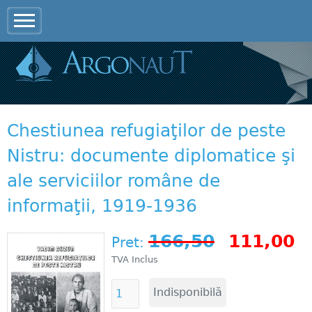
Jump to navigation
Chestiunea refugiaţilor de peste
Nistru: documente diplomatice şi
ale serviciilor române de
informaţii, 1919-1936
166,50
111,00
Pret:
TVA Inclus