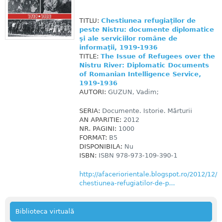
TITLU:
Chestiunea refugiaţilor de
peste Nistru: documente diplomatice
şi ale serviciilor române de
informaţii, 1919-1936
TITLE:
The Issue of Refugees over the
Nistru River: Diplomatic Documents
of Romanian Intelligence Service,
1919-1936
AUTORI:
GUZUN, Vadim;
SERIA:
Documente. Istorie. Mărturii
AN APARITIE:
2012
NR. PAGINI:
1000
FORMAT:
B5
DISPONIBILA:
Nu
ISBN:
ISBN 978-973-109-390-1
http://afaceriorientale.blogspot.ro/2012/12/
chestiunea-refugiatilor-de-p...
Biblioteca virtuală