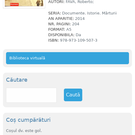
AUTORI:
FAVA, Roberto;
SERIA:
Documente. Istorie. Mărturii
AN APARITIE:
2014
NR. PAGINI:
204
FORMAT:
A5
DISPONIBILA:
Da
ISBN:
978-973-109-507-3
Biblioteca virtuală
Căutare
C
a
u
t
ă
Coș cumpărături
Coșul dv. este gol.