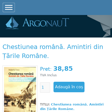
Jump to navigation
Chestiunea română. Amintiri din
Țările Române.
38,85
Pret:
TVA Inclus
TITLU:
Chestiunea română. Amintiri
din Țările Române.