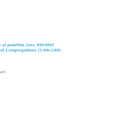
și palatine (sec.XIII-XIV)
dal Congregations (13th-14th
rii