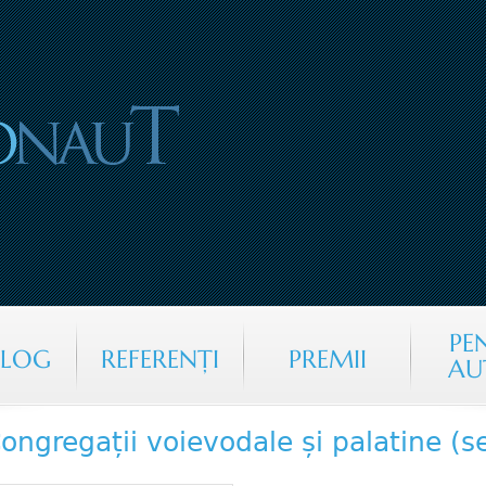
Jump to navigation
PE
ALOG
REFERENŢI
PREMII
AU
ongregații voievodale și palatine (se