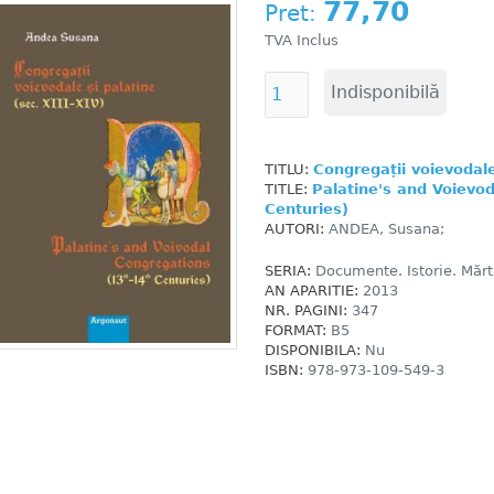
77,70
Pret:
TVA Inclus
TITLU:
Congregații voievodale 
TITLE:
Palatine's and Voievo
Centuries)
AUTORI:
ANDEA, Susana;
SERIA:
Documente. Istorie. Mărtu
AN APARITIE:
2013
NR. PAGINI:
347
FORMAT:
B5
DISPONIBILA:
Nu
ISBN:
978-973-109-549-3