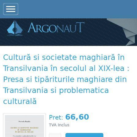
Jump to navigation
Cultură si societate maghiară în
Transilvania în secolul al XIX-lea :
Presa si tipăriturile maghiare din
Transilvania si problematica
culturală
66,60
Pret:
TVA Inclus