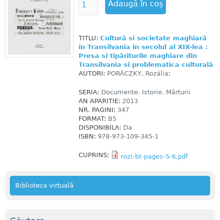
TITLU:
Cultură si societate maghiară
în Transilvania în secolul al XIX-lea :
Presa si tipăriturile maghiare din
Transilvania si problematica culturală
AUTORI:
PORÁCZKY, Rozália;
SERIA:
Documente. Istorie. Mărturii
AN APARITIE:
2013
NR. PAGINI:
347
FORMAT:
B5
DISPONIBILA:
Da
ISBN:
978-973-109-345-1
CUPRINS:
rozi-bt-pages-5-6.pdf
Biblioteca virtuală