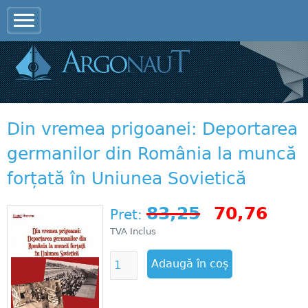
Jump to navigation
Din vremea prigoanei: Deportarea
germanilor din România la muncă
forțată în Uniunea Sovietică
83,25
70,76
Pret:
TVA Inclus