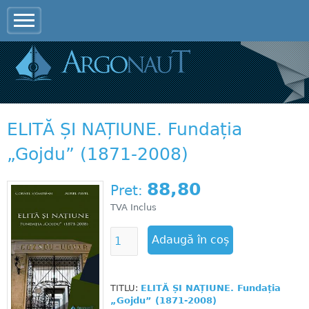
Jump to navigation
ELITĂ ȘI NAȚIUNE. Fundația
„Gojdu” (1871-2008)
88,80
Pret:
TVA Inclus
TITLU:
ELITĂ ȘI NAȚIUNE. Fundația
„Gojdu” (1871-2008)