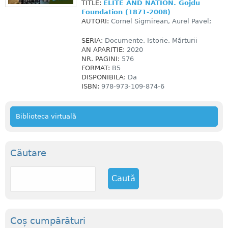
TITLE:
ELITE AND NATION. Gojdu
Foundation (1871-2008)
AUTORI:
Cornel Sigmirean, Aurel Pavel;
SERIA:
Documente. Istorie. Mărturii
AN APARITIE:
2020
NR. PAGINI:
576
FORMAT:
B5
DISPONIBILA:
Da
ISBN:
978-973-109-874-6
Biblioteca virtuală
Căutare
C
a
u
t
ă
Coș cumpărături