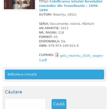
TITLU:
Falsificarea istoriei Revoluției
românilor din Transilvania : 1848-
1849
AUTORI:
Neamțu, GELU;
SERIA:
Documente. Istorie. Mărturii
AN APARITIE:
2013
NR. PAGINI:
218
FORMAT:
A5
DISPONIBILA:
Da
ISBN:
978-973-109-815-9
CUPRINS:
gelu_neamtu_2018_-pages-
5.pdf
Biblioteca virtuală
Căutare
C
a
u