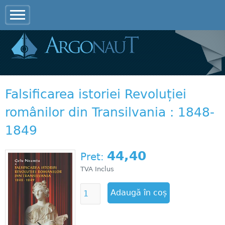
Jump to navigation
Falsificarea istoriei Revoluției
românilor din Transilvania : 1848-
1849
44,40
Pret:
TVA Inclus