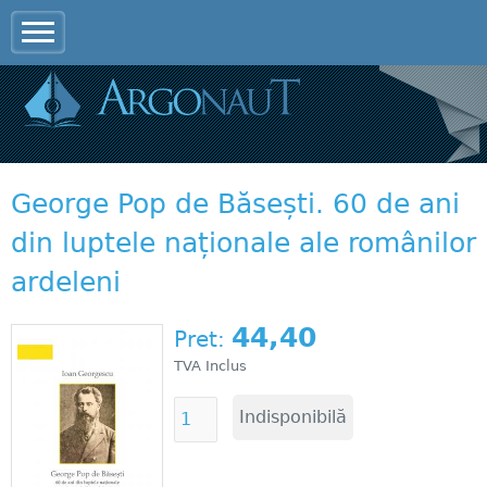
Jump to navigation
George Pop de Băsești. 60 de ani
din luptele naționale ale românilor
ardeleni
44,40
Pret:
TVA Inclus