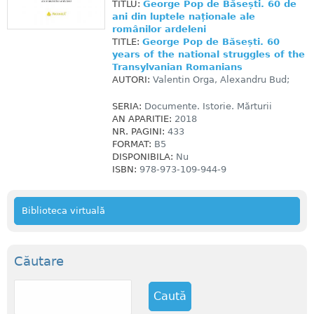
TITLU:
George Pop de Băsești. 60 de
ani din luptele naționale ale
românilor ardeleni
TITLE:
George Pop de Băsești. 60
years of the national struggles of the
Transylvanian Romanians
AUTORI:
Valentin Orga, Alexandru Bud;
SERIA:
Documente. Istorie. Mărturii
AN APARITIE:
2018
NR. PAGINI:
433
FORMAT:
B5
DISPONIBILA:
Nu
ISBN:
978-973-109-944-9
Biblioteca virtuală
Căutare
C
a
u