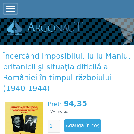
Jump to navigation
Încercând imposibilul. Iuliu Maniu,
britanicii şi situaţia dificilă a
României în timpul războiului
(1940-1944)
94,35
Pret:
TVA Inclus