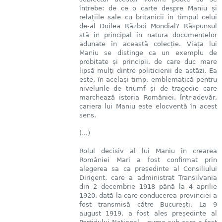
întrebe: de ce o carte despre Maniu și
relațiile sale cu britanicii în timpul celui
de-al Doilea Război Mondial? Răspunsul
stă în principal în natura documentelor
adunate în această colecție. Viața lui
Maniu se distinge ca un exemplu de
probitate și principii, de care duc mare
lipsă mulți dintre politicienii de astăzi. Ea
este, în același timp, emblematică pentru
nivelurile de triumf și de tragedie care
marchează istoria României. Într-adevăr,
cariera lui Maniu este elocventă în acest
sens.
(...)
Rolul decisiv al lui Maniu în crearea
României Mari a fost confirmat prin
alegerea sa ca președinte al Consiliului
Dirigent, care a administrat Transilvania
din 2 decembrie 1918 până la 4 aprilie
1920, dată la care conducerea provinciei a
fost transmisă către București. La 9
august 1919, a fost ales președinte al