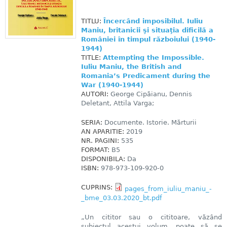
TITLU:
Încercând imposibilul. Iuliu
Maniu, britanicii şi situaţia dificilă a
României în timpul războiului (1940-
1944)
TITLE:
Attempting the Impossible.
Iuliu Maniu, the British and
Romania’s Predicament during the
War (1940-1944)
AUTORI:
George Cipăianu, Dennis
Deletant, Attila Varga;
SERIA:
Documente. Istorie. Mărturii
AN APARITIE:
2019
NR. PAGINI:
535
FORMAT:
B5
DISPONIBILA:
Da
ISBN:
978-973-109-920-0
CUPRINS:
pages_from_iuliu_maniu_-
_bme_03.03.2020_bt.pdf
„Un cititor sau o cititoare, văzând
subiectul acestui volum, poate să se