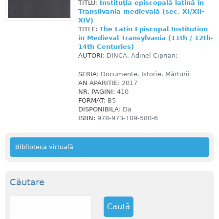
TITLU:
Instituția episcopală latină în
Transilvania medievală (sec. XI/XII-
XIV)
TITLE:
The Latin Episcopal Institution
in Medieval Transylvania (11th / 12th-
14th Centuries)
AUTORI:
DINCA, Adinel Ciprian;
SERIA:
Documente. Istorie. Mărturii
AN APARITIE:
2017
NR. PAGINI:
410
FORMAT:
B5
DISPONIBILA:
Da
ISBN:
978-973-109-580-6
Biblioteca virtuală
Căutare
C
a
u