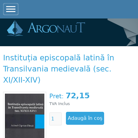
Jump to navigation
Instituția episcopală latină în
Transilvania medievală (sec.
XI/XII-XIV)
72,15
Pret:
TVA Inclus