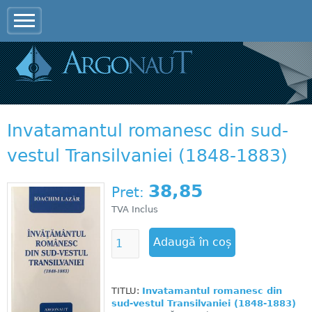
Jump to navigation
Invatamantul romanesc din sud-
vestul Transilvaniei (1848-1883)
38,85
Pret:
TVA Inclus
TITLU:
Invatamantul romanesc din
sud-vestul Transilvaniei (1848-1883)