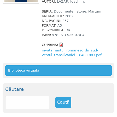
AUTORI:
LAZĂR, Ioachim;
SERIA:
Documente. Istorie. Mărturii
AN APARITIE:
2002
NR. PAGINI:
357
FORMAT:
A5
DISPONIBILA:
Da
ISBN:
978-973-935-070-4
CUPRINS:
invatamantul_romanesc_dn_sud-
vestul_transilvaniei_1848-1883.pdf
Biblioteca virtuală
Căutare
C
a
u
t
ă