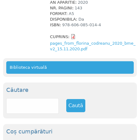
AN APARITIE:
2020
NR. PAGINI:
143
FORMAT:
A5
DISPONIBILA:
Da
ISBN:
978-606-085-014-4
CUPRINS:
pages_from_florina_codreanu_2020_bme_
v2_15.11.2020.pdf
Biblioteca virtuală
Căutare
C
a
u
t
ă
Coș cumpărături