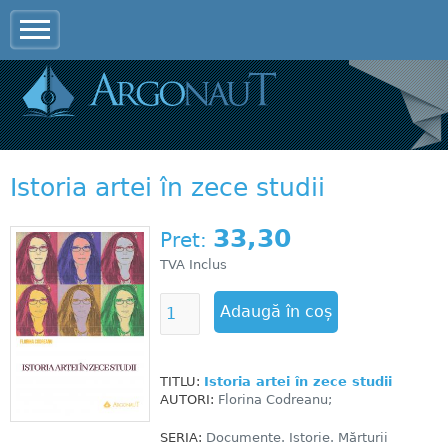
Jump to navigation
Istoria artei în zece studii
33,30
Pret:
TVA Inclus
TITLU:
Istoria artei în zece studii
AUTORI:
Florina Codreanu;
SERIA:
Documente. Istorie. Mărturii