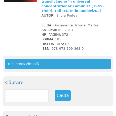
transilvănene în universul
concentraționar comunist (1945-
1989), reflectate în audiovizual
AUTORI:
Silvia Pintea;
SERIA:
Documente. Istorie. Mărturii
AN APARITIE:
2013
NR. PAGINI:
372
FORMAT:
B5
DISPONIBILA:
Da
ISBN:
978-973-109-368-0
Biblioteca virtuală
Căutare
C
a
u
t
ă