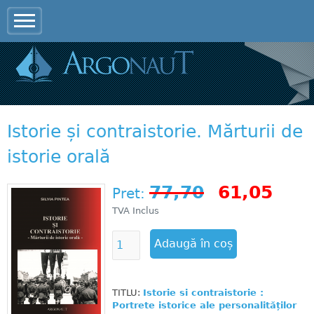
Jump to navigation
Istorie și contraistorie. Mărturii de
istorie orală
77,70
61,05
Pret:
TVA Inclus
TITLU:
Istorie si contraistorie :
Portrete istorice ale personalităților