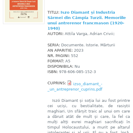
TITLU:
Iszo Diamant și Industria
Sârmei din Câmpia Turzii. Memoriile
unui antrerenor francmason (1920-
1940)
AUTORI:
Attila Varga, Adrian Crivii;
SERIA:
Documente. Istorie. Mărturii
AN APARITIE:
2023
NR. PAGINI:
552
FORMAT:
A5
DISPONIBILA:
Nu
ISBN:
978-606-085-152-3
CUPRINS:
izso_diamant_-
_un_antreprenor_cuprins.pdf
Iszó Diamant și soția lui au fost printre
cei uciși, cu bestialitate, de rasiștii
maghiari. Un sfârșit traic al unui om care
a dăruit atât de mult și care, la fel ca
mulți altți evrei maghiari sacrificați în
timpul Holocaustului, a murit pe altarul
intoleranței și al urii. El nu a fost, însă,