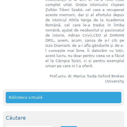
complet uitat. Grație istoricului clujean
Zoltán Tibori Szabó, cel care a recuperat
aceste memorii, dar și al efortului depus
de istoricul Attila Varga de la Academia
Română, cel care le-a tradus în limba
română, ajutat de neobositul și pasionatul
de istorie, Adrian Crivii,CEO al DARIAN
DRS., avem, acum, șansa de a-l citi pe
Iszo Diamant, de a-i afla gândurile și de a-
l cunoaște mai bine. Îi datorăm cu toții,
acest lucru, nu doar pentru ceea ce a făcut
el la Câmpia Turzii, ci și pentru exemplul
uman pe care ni l-a oferit.
Prof.univ. dr. Marius Turda Oxford Brokes
University
Biblioteca virtuală
Căutare
C