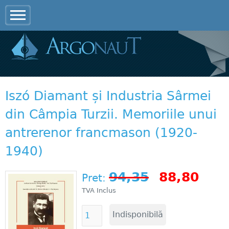
Jump to navigation
Iszó Diamant și Industria Sârmei
din Câmpia Turzii. Memoriile unui
antrerenor francmason (1920-
1940)
94,35
88,80
Pret:
TVA Inclus