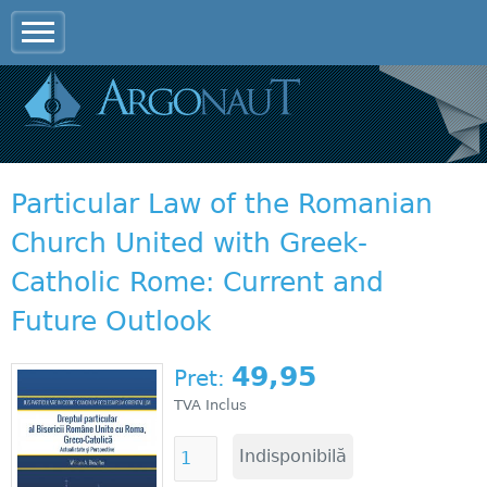
Jump to navigation
Particular Law of the Romanian
Church United with Greek-
Catholic Rome: Current and
Future Outlook
49,95
Pret:
TVA Inclus