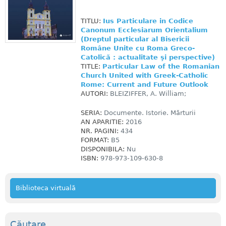
TITLU:
Ius Particulare in Codice
Canonum Ecclesiarum Orientalium
(Dreptul particular al Bisericii
Române Unite cu Roma Greco-
Catolică : actualitate şi perspective)
TITLE:
Particular Law of the Romanian
Church United with Greek-Catholic
Rome: Current and Future Outlook
AUTORI:
BLEIZIFFER, A. William;
SERIA:
Documente. Istorie. Mărturii
AN APARITIE:
2016
NR. PAGINI:
434
FORMAT:
B5
DISPONIBILA:
Nu
ISBN:
978-973-109-630-8
Biblioteca virtuală
Căutare