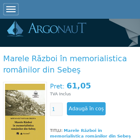
Jump to navigation
Marele Război în memorialistica
românilor din Sebeş
61,05
Pret:
TVA Inclus
TITLU:
Marele Război în
memorialistica românilor din Sebeş