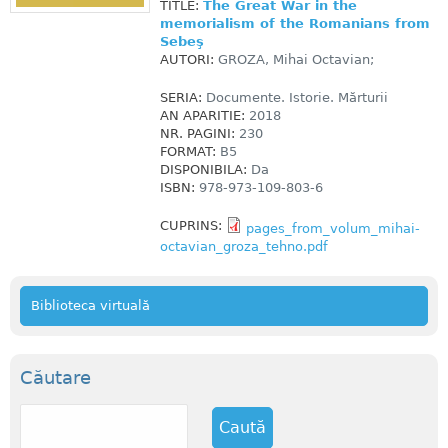
TITLE:
The Great War in the
memorialism of the Romanians from
Sebeş
AUTORI:
GROZA, Mihai Octavian;
SERIA:
Documente. Istorie. Mărturii
AN APARITIE:
2018
NR. PAGINI:
230
FORMAT:
B5
DISPONIBILA:
Da
ISBN:
978-973-109-803-6
CUPRINS:
pages_from_volum_mihai-
octavian_groza_tehno.pdf
Biblioteca virtuală
Căutare
C
a
u