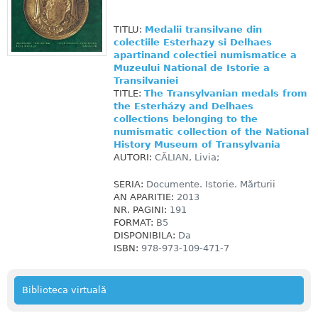
TITLU:
Medalii transilvane din
colectiile Esterhazy si Delhaes
apartinand colectiei numismatice a
Muzeului National de Istorie a
Transilvaniei
TITLE:
The Transylvanian medals from
the Esterházy and Delhaes
collections belonging to the
numismatic collection of the National
History Museum of Transylvania
AUTORI:
CĂLIAN, Livia;
SERIA:
Documente. Istorie. Mărturii
AN APARITIE:
2013
NR. PAGINI:
191
FORMAT:
B5
DISPONIBILA:
Da
ISBN:
978-973-109-471-7
Biblioteca virtuală