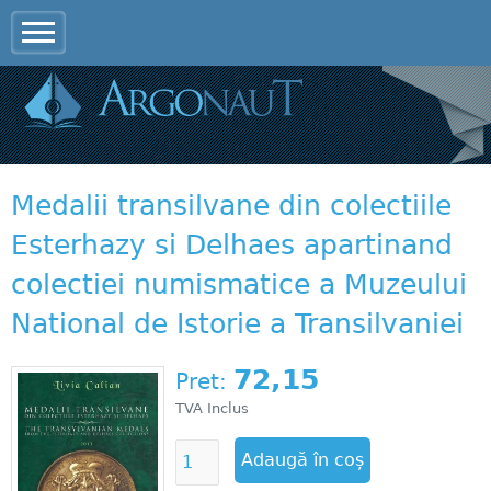
Jump to navigation
Medalii transilvane din colectiile
Esterhazy si Delhaes apartinand
colectiei numismatice a Muzeului
National de Istorie a Transilvaniei
72,15
Pret:
TVA Inclus