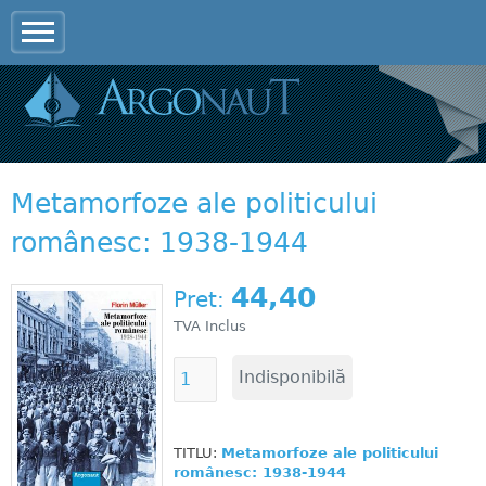
Jump to navigation
Metamorfoze ale politicului
românesc: 1938-1944
44,40
Pret:
TVA Inclus
TITLU:
Metamorfoze ale politicului
românesc: 1938-1944