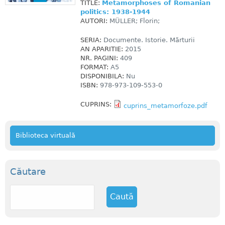
TITLE:
Metamorphoses of Romanian
politics: 1938-1944
AUTORI:
MÜLLER; Florin;
SERIA:
Documente. Istorie. Mărturii
AN APARITIE:
2015
NR. PAGINI:
409
FORMAT:
A5
DISPONIBILA:
Nu
ISBN:
978-973-109-553-0
CUPRINS:
cuprins_metamorfoze.pdf
Biblioteca virtuală
Căutare
C
a
u
t
ă