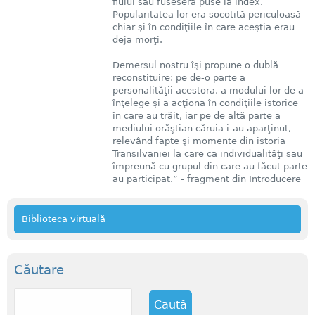
fiului său fuseseră puse la index.
Popularitatea lor era socotită periculoasă
chiar şi în condiţiile în care aceştia erau
deja morţi.
Demersul nostru îşi propune o dublă
reconstituire: pe de-o parte a
personalităţii acestora, a modului lor de a
înţelege şi a acţiona în condiţiile istorice
în care au trăit, iar pe de altă parte a
mediului orăştian căruia i-au aparţinut,
relevând fapte şi momente din istoria
Transilvaniei la care ca individualităţi sau
împreună cu grupul din care au făcut parte
au participat.” - fragment din Introducere
Biblioteca virtuală
Căutare
C
a
u