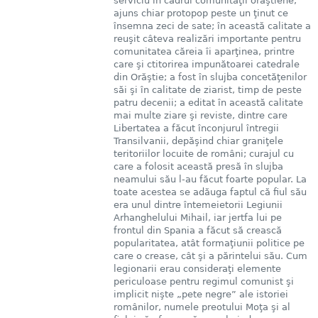
serviciu în cadrul comunităţii orăştiene,
ajuns chiar protopop peste un ţinut ce
însemna zeci de sate; în această calitate a
reuşit câteva realizări importante pentru
comunitatea căreia îi aparţinea, printre
care şi ctitorirea impunătoarei catedrale
din Orăştie; a fost în slujba concetăţenilor
săi şi în calitate de ziarist, timp de peste
patru decenii; a editat în această calitate
mai multe ziare şi reviste, dintre care
Libertatea a făcut înconjurul întregii
Transilvanii, depăşind chiar graniţele
teritoriilor locuite de români; curajul cu
care a folosit această presă în slujba
neamului său l-au făcut foarte popular. La
toate acestea se adăuga faptul că fiul său
era unul dintre întemeietorii Legiunii
Arhanghelului Mihail, iar jertfa lui pe
frontul din Spania a făcut să crească
popularitatea, atât formaţiunii politice pe
care o crease, cât şi a părintelui său. Cum
legionarii erau consideraţi elemente
periculoase pentru regimul comunist şi
implicit nişte „pete negre” ale istoriei
românilor, numele preotului Moţa şi al