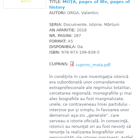
TITLE:
MOŢA, pages of life, pages of
history
AUTORI:
ORGA, Valentin;
SERIA:
Documente. Istorie. Mărturii
AN APARITIE:
2018
NR. PAGINI:
287
FORMAT:
A5
DISPONIBILA:
Da
ISBN:
978-973-109-839-5
CUPRINS:
cuprins_mota.pdf
În condiţiile în care investigaţia istorică
era subordonată unor comandamente
extraprofesionale ale regimului totalitar,
cercetarea regională, monografiile şi mai
ales biografiile au fost marginalizate,
unele, ce contraveneau liniei partidului -
interzise pur şi simplu, în favoarea unor
demersuri aşa-zis „generale”, care
serveau o istorie oficială. În consecinţă,
istoricii au renunţat ori au fost nevoiţi să
renunţe la realizarea biografiilor unor
personalităţi ale istoriei româneşti. Astfel