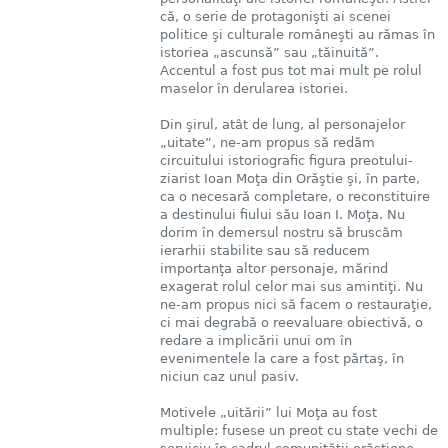
că, o serie de protagonişti ai scenei
politice şi culturale româneşti au rămas în
istoriea „ascunsă” sau „tăinuită”.
Accentul a fost pus tot mai mult pe rolul
maselor în derularea istoriei.
Din şirul, atât de lung, al personajelor
„uitate”, ne-am propus să redăm
circuitului istoriografic figura preotului-
ziarist Ioan Moţa din Orăştie şi, în parte,
ca o necesară completare, o reconstituire
a destinului fiului său Ioan I. Moţa. Nu
dorim în demersul nostru să bruscăm
ierarhii stabilite sau să reducem
importanţa altor personaje, mărind
exagerat rolul celor mai sus amintiţi. Nu
ne-am propus nici să facem o restauraţie,
ci mai degrabă o reevaluare obiectivă, o
redare a implicării unui om în
evenimentele la care a fost părtaş, în
niciun caz unul pasiv.
Motivele „uitării” lui Moţa au fost
multiple: fusese un preot cu state vechi de