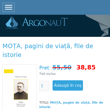
Jump to navigation
MOȚA, pagini de viață, file de
istorie
55,50
38,85
Pret:
TVA Inclus
TITLU:
MOȚA, pagini de viață, file de
istorie