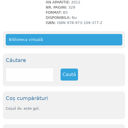
AN APARITIE:
2012
NR. PAGINI:
329
FORMAT:
B5
DISPONIBILA:
Nu
ISBN:
ISBN 978-973-109-377-2
Biblioteca virtuală
Căutare
C
a
u
t
ă
Coș cumpărături
Coșul dv. este gol.