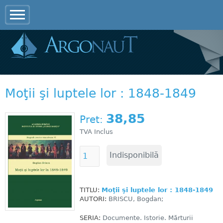
Jump to navigation
Moţii şi luptele lor : 1848-1849
38,85
Pret:
TVA Inclus
TITLU:
Moţii şi luptele lor : 1848-1849
AUTORI:
BRISCU, Bogdan;
SERIA:
Documente. Istorie. Mărturii