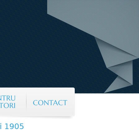
NTRU
CONTACT
TORI
si 1905