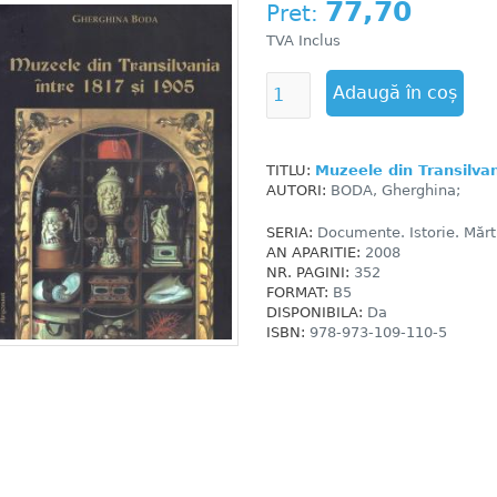
77,70
Pret:
TVA Inclus
TITLU:
Muzeele din Transilvan
AUTORI:
BODA, Gherghina;
SERIA:
Documente. Istorie. Mărtu
AN APARITIE:
2008
NR. PAGINI:
352
FORMAT:
B5
DISPONIBILA:
Da
ISBN:
978-973-109-110-5