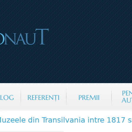
Jump to navigation
PE
ALOG
REFERENŢI
PREMII
AU
uzeele din Transilvania intre 1817 