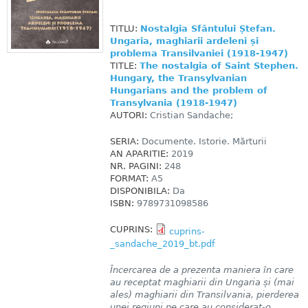
TITLU:
Nostalgia Sfântului Ștefan.
Ungaria, maghiarii ardeleni și
problema Transilvaniei (1918-1947)
TITLE:
The nostalgia of Saint Stephen.
Hungary, the Transylvanian
Hungarians and the problem of
Transylvania (1918-1947)
AUTORI:
Cristian Sandache;
SERIA:
Documente. Istorie. Mărturii
AN APARITIE:
2019
NR. PAGINI:
248
FORMAT:
A5
DISPONIBILA:
Da
ISBN:
9789731098586
CUPRINS:
cuprins-
_sandache_2019_bt.pdf
Încercarea de a prezenta maniera în care
au receptat maghiarii din Ungaria și (mai
ales) maghiarii din Transilvania, pierderea
unei regiuni pe care au considerat-o