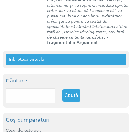
din punct de vedere atitudinal. Desigur,
istoricul nu-și va reprima niciodată spiritul
critic, dar va căuta să-l asocieze cât va
putea mai bine cu echilibrul judecăților,
unica șansă pentru ca textul de
specialitate să rămână întotdeauna străin,
față de „ismele” ideologizante, sau față
de clișeele cu tentă xenofobă
. -
fragment din Argument
Biblioteca virtuală
Căutare
C
a
u
t
ă
Coș cumpărături
Coșul dv. este gol.