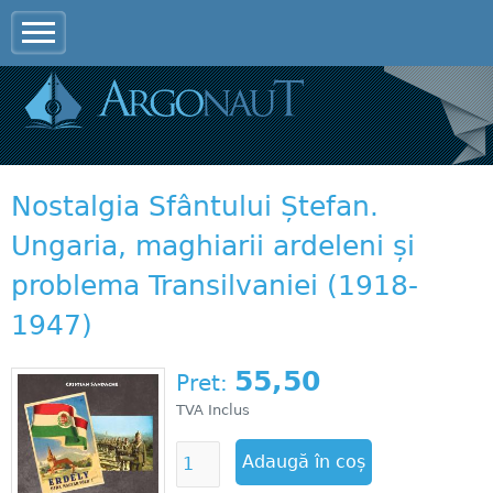
Jump to navigation
Nostalgia Sfântului Ștefan.
Ungaria, maghiarii ardeleni și
problema Transilvaniei (1918-
1947)
55,50
Pret:
TVA Inclus