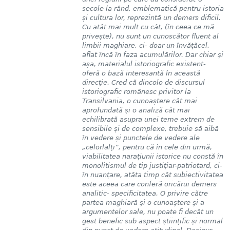
secole la rând, emblematică pentru istoria
și cultura lor, reprezintă un demers dificil.
Cu atât mai mult cu cât, (în ceea ce mă
privește), nu sunt un cunoscător fluent al
limbii maghiare, ci- doar un învățăcel,
aflat încă în faza acumulărilor. Dar chiar și
așa, materialul istoriografic existent-
oferă o bază interesantă în această
direcție. Cred că dincolo de discursul
istoriografic românesc privitor la
Transilvania, o cunoaștere cât mai
aprofundată și o analiză cât mai
echilibrată asupra unei teme extrem de
sensibile și de complexe, trebuie să aibă
în vedere și punctele de vedere ale
„celorlalți”, pentru că în cele din urmă,
viabilitatea narațiunii istorice nu constă în
monolitismul de tip justițiar-patriotard, ci-
în nuanțare, atâta timp cât subiectivitatea
este aceea care conferă oricărui demers
analitic- specificitatea. O privire către
partea maghiară și o cunoaștere și a
argumentelor sale, nu poate fi decât un
gest benefic sub aspect științific și normal