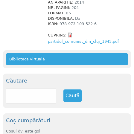
AN APARITIE:
2014
NR. PAGINI:
204
FORMAT:
B5
DISPONIBILA:
Da
ISBN:
978-973-109-522-6
CUPRINS:
partidul_comunist_din_cluj_1945.pdf
Biblioteca virtuală
Căutare
C
a
u
t
ă
Coș cumpărături
Coșul dv. este gol.