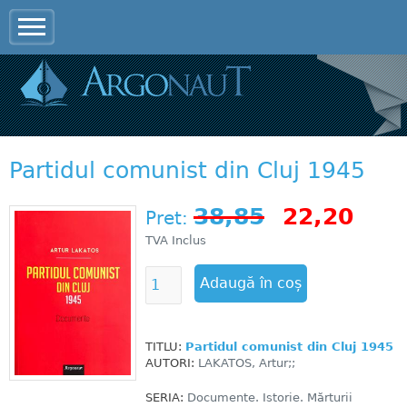
Jump to navigation
Partidul comunist din Cluj 1945
38,85
22,20
Pret:
TVA Inclus
TITLU:
Partidul comunist din Cluj 1945
AUTORI:
LAKATOS, Artur;;
SERIA:
Documente. Istorie. Mărturii