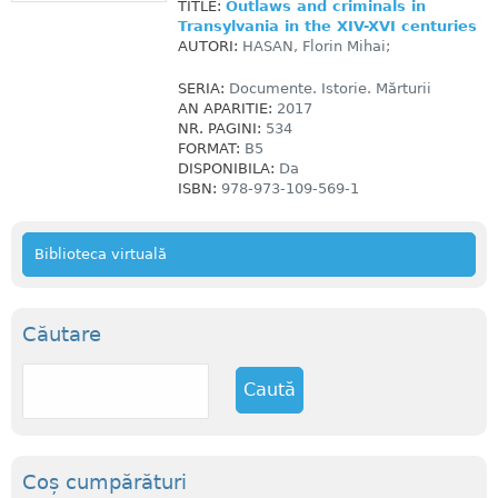
TITLE:
Outlaws and criminals in
Transylvania in the XIV-XVI centuries
AUTORI:
HASAN, Florin Mihai;
SERIA:
Documente. Istorie. Mărturii
AN APARITIE:
2017
NR. PAGINI:
534
FORMAT:
B5
DISPONIBILA:
Da
ISBN:
978-973-109-569-1
Biblioteca virtuală
Căutare
C
a
u
t
ă
Coș cumpărături