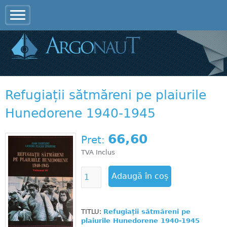
Jump to navigation
Refugiații sătmăreni pe plaiurile
Hunedorene 1940-1945
66,60
Pret:
TVA Inclus
TITLU:
Refugiații sătmăreni pe
plaiurile Hunedorene 1940-1945