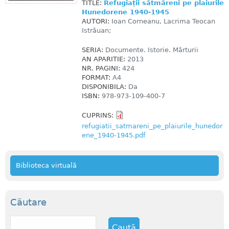
TITLE:
Refugiații sătmăreni pe plaiurile
Hunedorene 1940-1945
AUTORI:
Ioan Corneanu, Lacrima Teocan
Istrăuan;
SERIA:
Documente. Istorie. Mărturii
AN APARITIE:
2013
NR. PAGINI:
424
FORMAT:
A4
DISPONIBILA:
Da
ISBN:
978-973-109-400-7
CUPRINS:
refugiatii_satmareni_pe_plaiurile_hunedor
ene_1940-1945.pdf
Biblioteca virtuală
Căutare
C
a