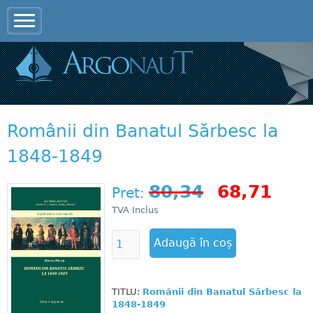
Jump to navigation
Românii din Banatul Sărbesc la
1848-1849
80,34
68,71
Pret:
TVA Inclus
TITLU:
Romănii din Banatul Sărbesc la
1848-1849