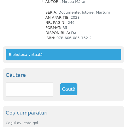
AUTORI:
Mircea Măran;
SERIA:
Documente. Istorie. Mărturii
AN APARITIE:
2023
NR. PAGINI:
246
FORMAT:
B5
DISPONIBILA:
Da
ISBN:
978-606-085-162-2
Biblioteca virtuală
Căutare
C
a
u
t
ă
Coș cumpărături
Coșul dv. este gol.