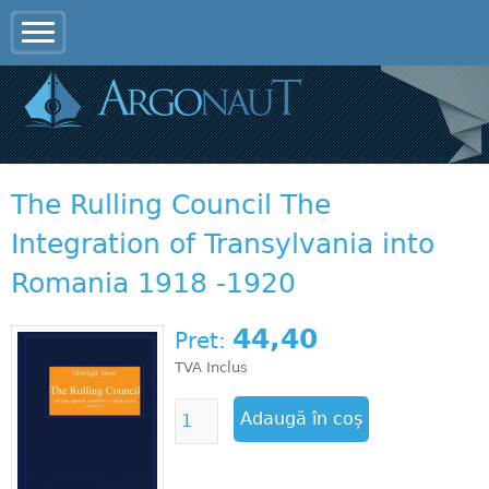
Jump to navigation
The Rulling Council The
Integration of Transylvania into
Romania 1918 -1920
44,40
Pret:
TVA Inclus