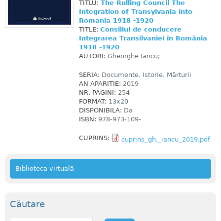
TITLU:
The Rulling Council The
Integration of Transylvania into
Romania 1918 -1920
TITLE:
Consiliul de conducere
Integrarea Transilvaniei în România
1918 -1920
AUTORI:
Gheorghe Iancu;
SERIA:
Documente. Istorie. Mărturii
AN APARITIE:
2019
NR. PAGINI:
254
FORMAT:
13x20
DISPONIBILA:
Da
ISBN:
978-973-109-
CUPRINS:
cuprins_gh._iancu_2019.pdf
Biblioteca virtuală
Căutare
C