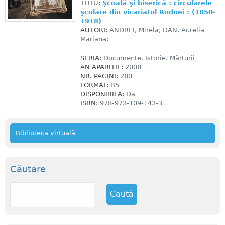
TITLU:
Şcoală şi biserică : circularele
şcolare din vicariatul Rodnei : (1850-
1918)
AUTORI:
ANDREI, Mirela; DAN, Aurelia
Mariana;
SERIA:
Documente. Istorie. Mărturii
AN APARITIE:
2008
NR. PAGINI:
280
FORMAT:
B5
DISPONIBILA:
Da
ISBN:
978-973-109-143-3
Biblioteca virtuală
Căutare
C
a
u
t
ă