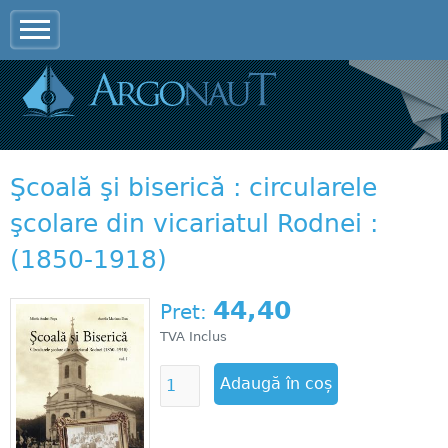
Jump to navigation
Şcoală şi biserică : circularele
şcolare din vicariatul Rodnei :
(1850-1918)
44,40
Pret:
TVA Inclus