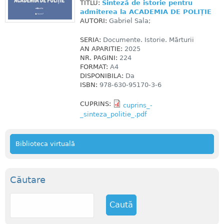
TITLU:
Sinteză de istorie pentru
admiterea la ACADEMIA DE POLIȚIE
AUTORI:
Gabriel Sala;
SERIA:
Documente. Istorie. Mărturii
AN APARITIE:
2025
NR. PAGINI:
224
FORMAT:
A4
DISPONIBILA:
Da
ISBN:
978-630-95170-3-6
CUPRINS:
cuprins_-
_sinteza_politie_.pdf
Biblioteca virtuală
Căutare
C
a
u
t