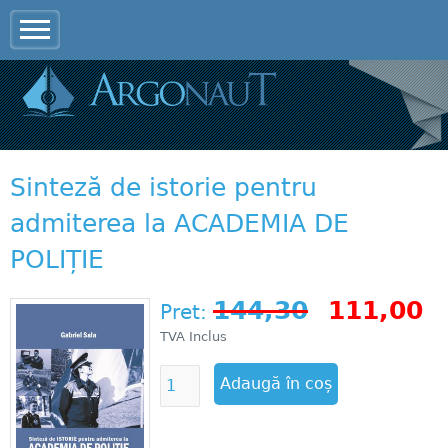
Jump to navigation
Sinteză de istorie pentru
admiterea la ACADEMIA DE
POLIȚIE
144,30
111,00
Pret:
TVA Inclus