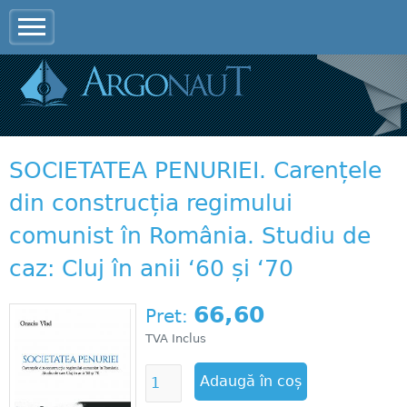
Jump to navigation
SOCIETATEA PENURIEI. Carențele
din construcția regimului
comunist în România. Studiu de
caz: Cluj în anii ‘60 și ‘70
66,60
Pret:
TVA Inclus