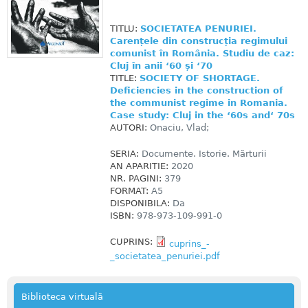
TITLU:
SOCIETATEA PENURIEI.
Carențele din construcția regimului
comunist în România. Studiu de caz:
Cluj în anii ‘60 și ‘70
TITLE:
SOCIETY OF SHORTAGE.
Deficiencies in the construction of
the communist regime in Romania.
Case study: Cluj in the ‘60s and‘ 70s
AUTORI:
Onaciu, Vlad;
SERIA:
Documente. Istorie. Mărturii
AN APARITIE:
2020
NR. PAGINI:
379
FORMAT:
A5
DISPONIBILA:
Da
ISBN:
978-973-109-991-0
CUPRINS:
cuprins_-
_societatea_penuriei.pdf
Biblioteca virtuală