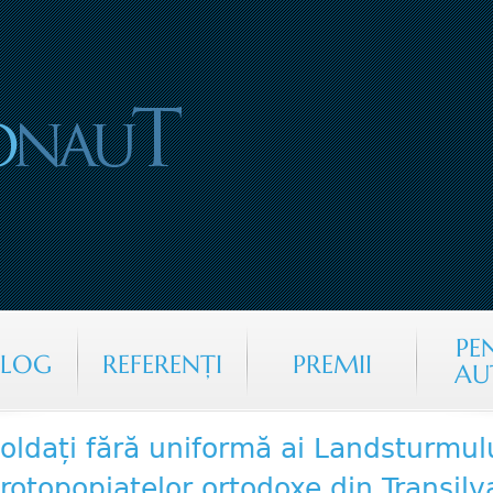
Jump to navigation
PE
ALOG
REFERENŢI
PREMII
AU
oldați fără uniformă ai Landsturmul
rotopopiatelor ortodoxe din Transil