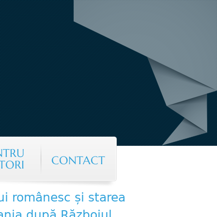
NTRU
CONTACT
TORI
ui românesc și starea
vania după Războiul