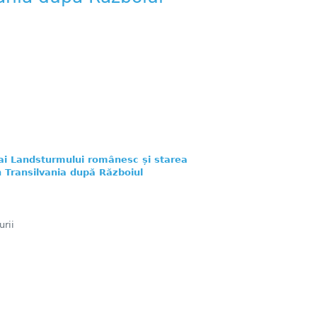
 ai Landsturmului românesc și starea
n Transilvania după Războiul
rii