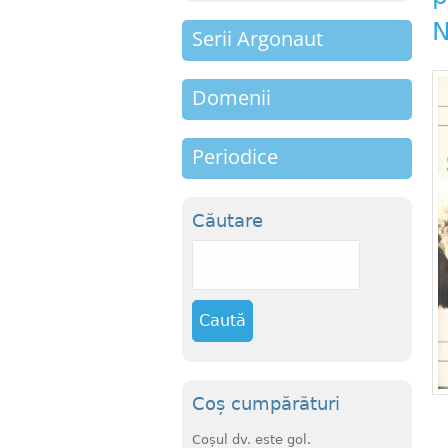
m
N
Serii Argonaut
e
n
Domenii
u
Periodice
Căutare
C
a
u
t
ă
Coș cumpărături
Coșul dv. este gol.