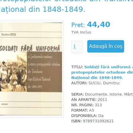
ațional din 1848-1849.
44,40
Pret:
TVA Inclus
TITLU:
Soldați fără uniformă
protopopiatelor ortodoxe di
Național din 1848-1849.
AUTORI:
SUCIU, Dumitru;
SERIA:
Documente. Istorie. Mărtu
AN APARITIE:
2011
NR. PAGINI:
313
FORMAT:
A5
DISPONIBILA:
Da
ISBN:
9789731092621