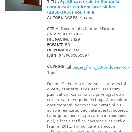
TITLU:
Spaţii carcerale în România
comunistă/ Penitenciarul Sighet
(1950-1955) vol. I + II
AUTORI:
DOBEȘ, Andrea;
SERIA:
Documente. Istorie. Mărturii
AN APARITIE:
2021
NR. PAGINI:
1429
FORMAT:
B5
DISPONIBILA:
Da
ISBN:
9786060850397
CUPRINS:
pages_from_00-bt-dobes-vol-
1.pdf
Despre Sighet s-a scris mult, s-a reflectat
divers, cantitativ și calitativ, iar acum
publicul din România are privilegiul de a
citi prima monografie închegată, excelent
documentată, adecvat proiectată și cu
acribie realizată, dedicată acestui subiect.
La origine, lucrarea pe care o introducem
aici, a fost o teză de doctorat susținută cu
lauri în 2011. Timpul care a trecut a
adăugat acelui text multe noi informații,