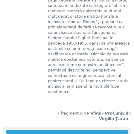
pagini edite și inedite au fost consultate,
sintetizate, indexate și integrate într-un
text care acoperă epistemic mult mai
mult decât o istorie institu-țională a
închisorii. Andrea Dobeș își propune ca
prin elaboratul de față să reconstituie și
să analizeze diacronic funcționarea
Penitenciarului Sighet-Principal în
perioada 1950-1955, dar și să urmărească
destinele celor internați acolo după
desființarea acesteia. Dincolo de această
matrice epistemică naturală, ea știe să
adreseze teme și registre analitice ce îi
permit să dezvolte noi perspective
contextuale ce augmentează istoricul
penitenciarului. De fapt, ea citește istoria
închisorii prin apelul la multiple lupe
epistemice.
- fragment din Prefață -
Prof.univ.dr.
Virgiliu Țârău
-