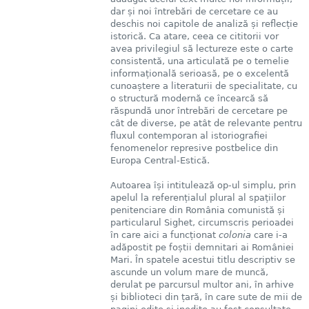
dar și noi întrebări de cercetare ce au
deschis noi capitole de analiză și reflecție
istorică. Ca atare, ceea ce cititorii vor
avea privilegiul să lectureze este o carte
consistentă, una articulată pe o temelie
informațională serioasă, pe o excelentă
cunoaștere a literaturii de specialitate, cu
o structură modernă ce încearcă să
răspundă unor întrebări de cercetare pe
cât de diverse, pe atât de relevante pentru
fluxul contemporan al istoriografiei
fenomenelor represive postbelice din
Europa Central-Estică.
Autoarea își intitulează op-ul simplu, prin
apelul la referențialul plural al spațiilor
penitenciare din România comunistă și
particularul Sighet, circumscris perioadei
în care aici a funcționat
colonia
care i-a
adăpostit pe foștii demnitari ai României
Mari. În spatele acestui titlu descriptiv se
ascunde un volum mare de muncă,
derulat pe parcursul multor ani, în arhive
și biblioteci din țară, în care sute de mii de