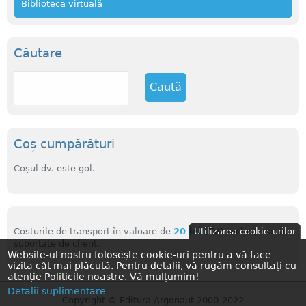
Biblioteca virtuală
Căutare
C
a
u
t
ă
Coș cumpărături
Coșul dv. este gol.
Costurile de transport în valoare de
20 lei
(TVA inclus), vor fi
Utilizarea cookie-urilor
suportate de client.
Website-ul nostru folosește cookie-uri pentru a vă face
vizita cât mai plăcută. Pentru detalii, vă rugăm consultați cu
atenție Politicile noastre. Vă mulțumim!
Detalii suplimentare
Copyright © Editura Argonaut 2000-2022