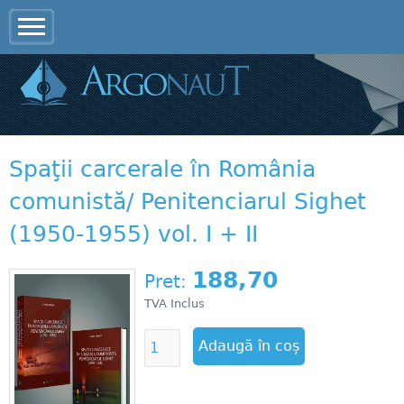
Jump to navigation
Spaţii carcerale în România
comunistă/ Penitenciarul Sighet
(1950-1955) vol. I + II
188,70
Pret:
TVA Inclus