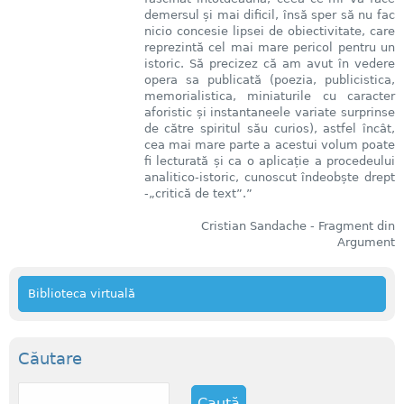
demersul și mai dificil, însă sper să nu fac
nicio concesie lipsei de obiectivitate, care
reprezintă cel mai mare pericol pentru un
istoric. Să precizez că am avut în vedere
opera sa publicată (poezia, publicistica,
memorialistica, miniaturile cu caracter
aforistic și instantaneele variate surprinse
de către spiritul său curios), astfel încât,
cea mai mare parte a acestui volum poate
fi lecturată și ca o aplicație a procedeului
analitico-istoric, cunoscut îndeobște drept
-„critică de text”.”
Cristian Sandache - Fragment din
Argument
Biblioteca virtuală
Căutare
C
a