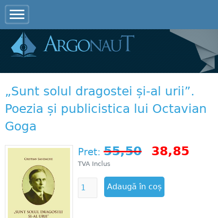
Jump to navigation
„Sunt solul dragostei și-al urii”.
Poezia și publicistica lui Octavian
Goga
55,50
38,85
Pret:
TVA Inclus