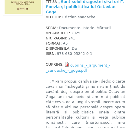
TITLU:
„Sunt solul dragostei și-al urii”.
Poezia și publicistica lui Octavian
Goga
AUTORI:
Cristian snadache;
SERIA:
Documente. Istorie. Mărturii
AN APARITIE:
2025
NR. PAGINI:
241
FORMAT:
A5
DISPONIBILA:
Da
ISBN:
978-630-95242-0-1
CUPRINS:
cuprins_-_argument_-
_sandache_-_goga.pdf
„Mi-am propus cândva să-i dedic o carte
ceva mai închegată și nu m-am ținut de
cuvânt, deși despre omul politic Octavian
Goga am mai scris și am mai publicat
câte ceva, de-a lungul vremii. Încerc acum
să ofer o viziune personală despre opera
literară și publicistica uneia dintre
personalitățile culturii și vieții publice
românești, care (mărturisesc), m-a
fascinat întotdeauna, ceea ce-mi va face